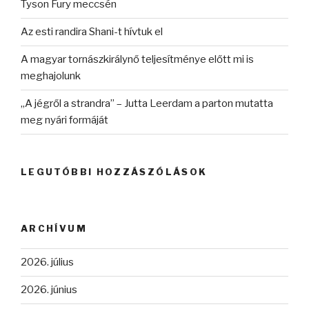
Tyson Fury meccsén
Az esti randira Shani-t hívtuk el
A magyar tornászkirálynő teljesítménye előtt mi is
meghajolunk
„A jégről a strandra” – Jutta Leerdam a parton mutatta
meg nyári formáját
LEGUTÓBBI HOZZÁSZÓLÁSOK
ARCHÍVUM
2026. július
2026. június