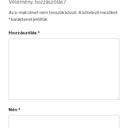
Vélemény, hozzászólás?
Az e-mail címet nem tesszük közzé.
A kötelező mezőket
*
karakterrel jelöltük
Hozzászólás
*
Név
*