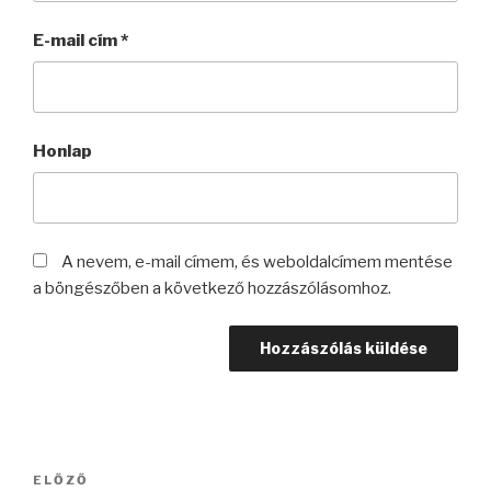
E-mail cím
*
Honlap
A nevem, e-mail címem, és weboldalcímem mentése
a böngészőben a következő hozzászólásomhoz.
Bejegyzés
Korábbi
ELŐZŐ