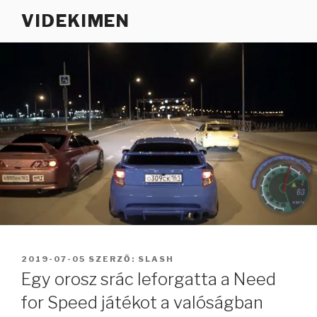
Tartalomhoz
VIDEKIMEN
BEKÜLDVE:
2019-07-05
SZERZŐ:
SLASH
Egy orosz srác leforgatta a Need
for Speed játékot a valóságban