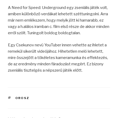
A Need for Speed: Underground egy zseniális játék volt,
amiben különböző verdákat lehetett széttuningolni. Arra
már nem emlékszem, hogy melyik jött ki hamarabb, ez
vagy a h.alálos iramban c. film első része de akkor minden
erről szólt. Tuningolt boldog boldogtalan.
Egy Csekunov nevü YouTuber innen vehette az ihletet a
remekül sikerült videójához. Hihetetlen meló lehetett,
mire összejött a tökéletes kameramunka és effektezés,
de az eredmény minden fáradozást megért. Ez bizony
zseniális tisztelgés a népszerű játék előtt.
CÍMKÉK
OROSZ