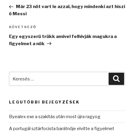
navigáció
bejegyzés
Már 23 nőt vart le azzal, hogy mindenki azt hiszi
ő Messi
Következő
KÖVETKEZŐ
bejegyzés
Egy egyszerű trükk amivel felhívják magukra a
figyelmet a nők
Keresés
Keres
a
következő
kifejezésre:
LEGUTÓBBI BEJEGYZÉSEK
Byealex exe a szakítás után most újra ragyog
A portugál sztárfocista barátnője elvitte a figyelmet