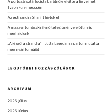
A portugál sztárfocista barátnője elvitte a figyelmet
Tyson Fury meccsén
Az esti randira Shani-t hívtuk el
A magyar tornászkirálynő teljesítménye előtt mi is
meghajolunk
„A jégről a strandra” – Jutta Leerdam a parton mutatta
meg nyári formáját
LEGUTÓBBI HOZZÁSZÓLÁSOK
ARCHÍVUM
2026. július
2026. június