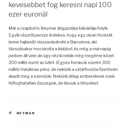
kevesebbet fog keresni napi 100
ezer euronál
Már a csapból is Neymar átigazolási kálváriája folyik.
Egyik részről persze érdekes, hogy egy olyan focistát
lenne hajlandó visszavásárolni a Barcelona, aki
távozásakor mocskolta a klubbot és még a mai napig
perben áll vele de úgy néz ki nekik még megérne közel
200 millió eurót az üzlet. (Egyes források szerint 300
millió) Hatalmas pénz, de nekünk a sztárfocista fizetésén
akadt meg a szemünk. Nekünk átlag embereknek ezek
felfoghatatlan összegek, de lássuk a tényeket.
CÍMKÉK
NEYMAR