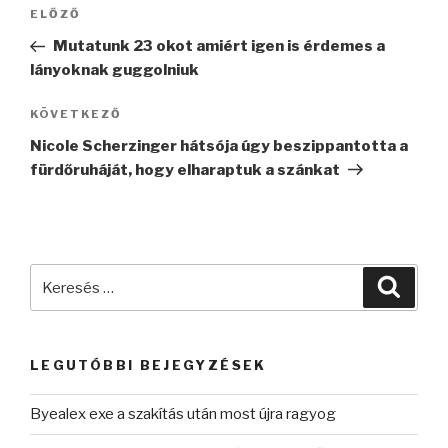
Bejegyzés
Korábbi
ELŐZŐ
navigáció
bejegyzés
Mutatunk 23 okot amiért igen is érdemes a
lányoknak guggolniuk
Következő
KÖVETKEZŐ
bejegyzés
Nicole Scherzinger hátsója úgy beszippantotta a
fürdőruháját, hogy elharaptuk a szánkat
Keresés
Keres
a
következő
kifejezésre:
LEGUTÓBBI BEJEGYZÉSEK
Byealex exe a szakítás után most újra ragyog