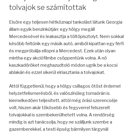
tolvajok se számítottak
Elsőre egy teljesen hétköznapi tankolást látunk Georgia
állam egyik benzinkútján: egy hölgy megáll
Mercedesével és leakasztja a töltőpisztolyt. Nem sokkal
később feltűnik egy másik autó, amiből kipattan egy férfi
és megpróbálja ellopni a Mercedest. Ezek után olyan
mintha egy akciófilmbe csöppentünk volna. A nő
kaszkadőröket meghazudtoló módon ugrik be a kocsi
ablakán és ezzel sikerül elriasztania a tolvajokat.
Attól függetlenül, hogy a hölgy csillagos ötöst érdemel
helyzetfelismerésből, és valószínűleg tornaórán is
kiemelkedően teljesített, attól még órási szerencséje
volt, hiszen akár tökösebb és fegyverrel felszerelt
tolvajokkal is szembekerülhetett volna. A rendőrség
mindig is azt tanácsolja, hogy ne szálljunk szembe a
gazemberekkel, a testi épség bármilyen tárgynál