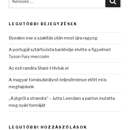
a
következő
kifejezésre:
LEGUTÓBBI BEJEGYZÉSEK
Byealex exe a szakítás után most újra ragyog
A portugál sztárfocista barátnője elvitte a figyelmet
Tyson Fury meccsén
Az esti randira Shani-t hívtuk el
A magyar tornászkirálynő teljesítménye előtt mi is
meghajolunk
„A jégről a strandra” – Jutta Leerdam a parton mutatta
meg nyári formáját
LEGUTÓBBI HOZZÁSZÓLÁSOK