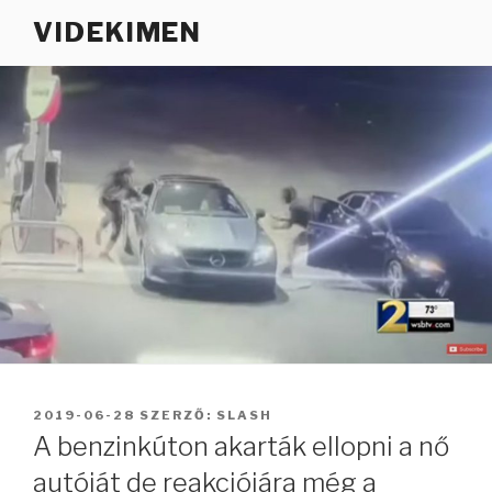
Tartalomhoz
VIDEKIMEN
BEKÜLDVE:
2019-06-28
SZERZŐ:
SLASH
A benzinkúton akarták ellopni a nő
autóját de reakciójára még a