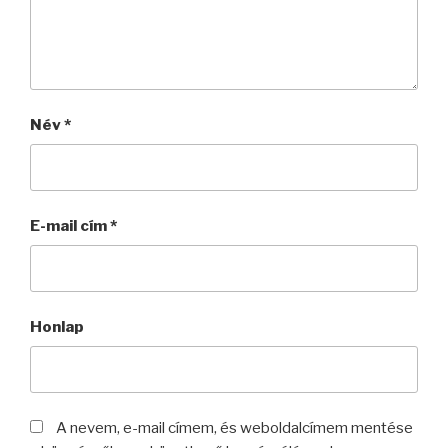
Név
*
E-mail cím
*
Honlap
A nevem, e-mail címem, és weboldalcímem mentése