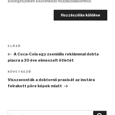
a böngészőben a következő hozzászólásomhoz.
Bejegyzés
Korábbi
ELŐZŐ
navigáció
bejegyzés
A Coca-Cola egy zseniális reklámmal dobta
piacra a 30 éve elmeszelt ötletét
Következő
KÖVETKEZŐ
bejegyzés
Visszavonták a doktornő praxisát az instára
felrakott pöre képek miatt
Keresés
Keres