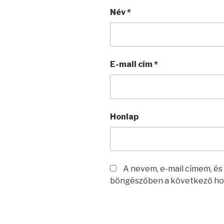
Név
*
E-mail cím
*
Honlap
A nevem, e-mail címem, é
böngészőben a következő ho