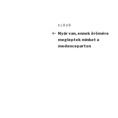
Bejegyzés
Korábbi
ELŐZŐ
navigáció
bejegyzés
Nyár van, ennek örömére
megleptek minket a
medenceparton