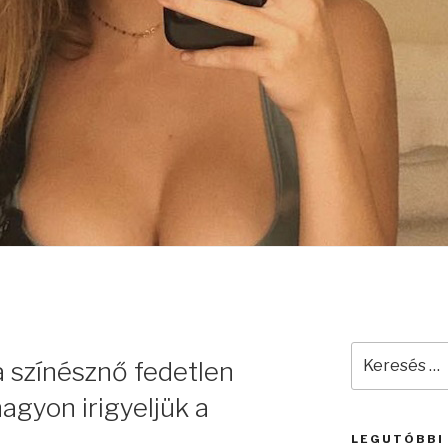
Keresés
a színésznő fedetlen
a
következő
nagyon irigyeljük a
kifejezésre:
LEGUTÓBBI