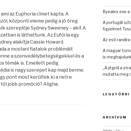
Byealex exe a 
 ami az Euphoria címet kapta. A
zól, központi eleme pedig a jó öreg
A portugál sztá
ik szereplője Sydney Sweeney – akit A
figyelmet Tys
zatban is láthattunk. Az Eufória egy
Az esti randira
dney alakítja Cassie Howard
ada a mostani fiatalok problémáit
A magyar torná
 benne a szenvedélybetegségekkel és a
is meghajolun
s témák is. Emellett pedig
„A jégről a st
dia is nagy szerepet kap majd benne.
mutatta meg n
gy pont most kerültek ki a netre
től jobb promóció? Aligha.
LEGUTÓBBI
ARCHÍVUM