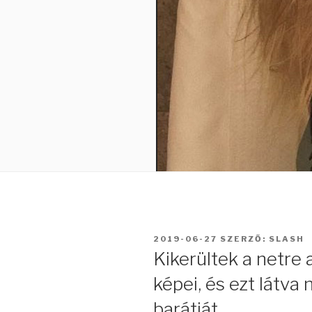
BEKÜLDVE:
2019-06-27
SZERZŐ:
SLASH
Kikerültek a netre 
képei, és ezt látva 
barátját