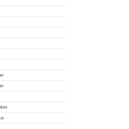
er
er
mber
us