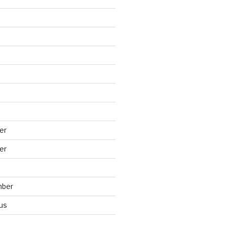
er
er
mber
us