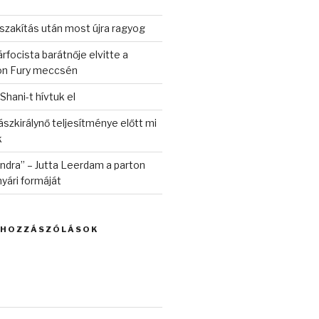
szakítás után most újra ragyog
rfocista barátnője elvitte a
on Fury meccsén
 Shani-t hívtuk el
szkirálynő teljesítménye előtt mi
k
randra” – Jutta Leerdam a parton
yári formáját
 HOZZÁSZÓLÁSOK