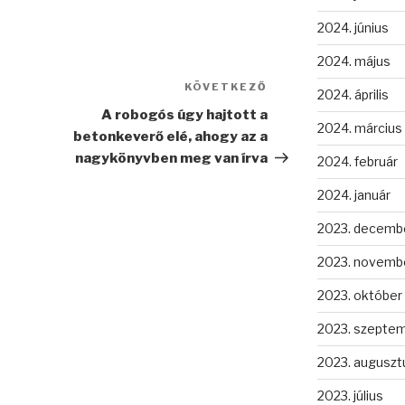
2024. június
2024. május
KÖVETKEZŐ
Következő
2024. április
bejegyzés
A robogós úgy hajtott a
2024. március
betonkeverő elé, ahogy az a
nagykönyvben meg van írva
2024. február
2024. január
2023. decemb
2023. novemb
2023. október
2023. szepte
2023. auguszt
2023. július