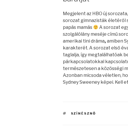
Megjelent az HBO új sorozata,
sorozat gimnazisták életéről s
papás mamás
A sorozat egy
szolgálólány meséje című soro
amerikai tini dráma
,
amiben Sy
karakterét. A sorozat első év
taglalja, így megtalálhatóak
párkapcsolatokkal kapcsolato
természetesen a közösségi mé
Azonban micsoda véletlen, ho
Sydney Sweeney képei. Kell et
CÍMKÉK
SZÍNÉSZNŐ