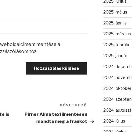
2025. június
2025. május
2025. április
2025. március
s weboldalcímem mentése a
2025. február
zzászólásomhoz.
2025. január
2024. decemb
2024. novemb
2024. október
2024. szepte
KÖVETKEZŐ
Következő
2024. auguszt
bejegyzés
e is
Pirner Alma textilmentesen
2024. július
mondta meg a frankót
2024. június