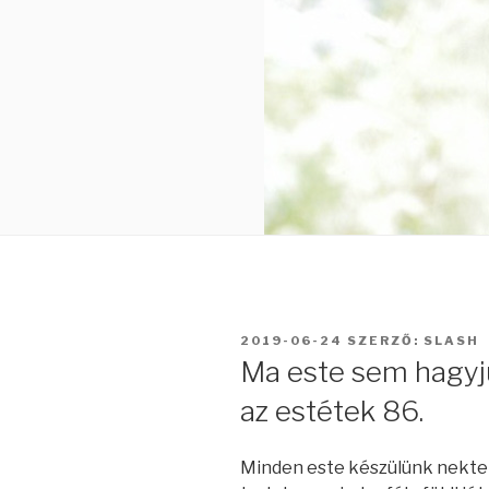
BEKÜLDVE:
2019-06-24
SZERZŐ:
SLASH
Ma este sem hagyj
az estétek 86.
Minden este készülünk nektek 