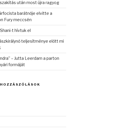
szakítás után most újra ragyog
rfocista barátnője elvitte a
on Fury meccsén
 Shani-t hívtuk el
szkirálynő teljesítménye előtt mi
k
randra” – Jutta Leerdam a parton
yári formáját
 HOZZÁSZÓLÁSOK