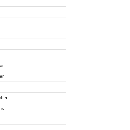
er
er
mber
us