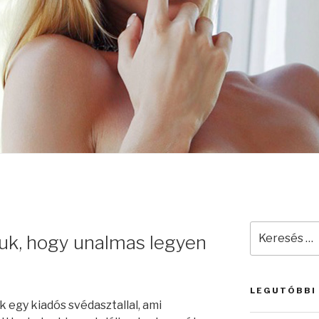
Keresés
uk, hogy unalmas legyen
a
következő
kifejezésre:
LEGUTÓBBI
egy kiadós svédasztallal, ami