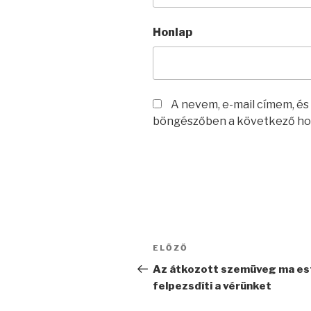
Honlap
A nevem, e-mail címem, é
böngészőben a következő ho
Bejegyzés
Korábbi
ELŐZŐ
navigáció
bejegyzés
Az átkozott szemüveg ma est
felpezsdíti a vérünket