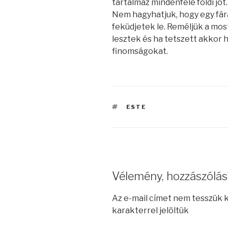
tartalmaz mindenféle földi jót
Nem hagyhatjuk, hogy egy f
feküdjetek le. Reméljük a most
lesztek és ha tetszett akkor 
finomságokat.
CÍMKÉK
ESTE
Vélemény, hozzászólás
Az e-mail címet nem tesszük 
karakterrel jelöltük