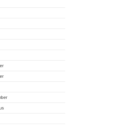
er
er
mber
us