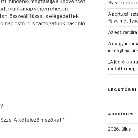
. Itt mindenki megtalálja a kedvencét.
Byealex exe a 
áradt munkanap végén éhesen
A portugál sztá
ani összeállítással is elégedettek
figyelmet Tys
holnap estére is tartogatunk hasonló
Az esti randira
A magyar torná
is meghajolun
„A jégről a st
mutatta meg n
LEGUTÓBBI
?
ARCHÍVUM
közzé.
A kötelező mezőket
*
2026. július