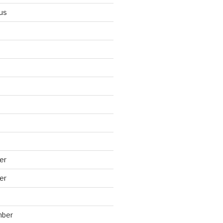
us
er
er
mber