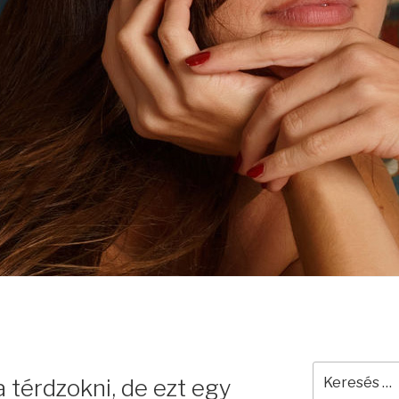
Keresés
a térdzokni, de ezt egy
a