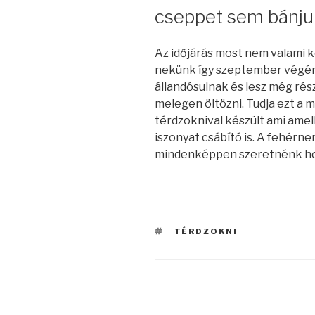
cseppet sem bánju
Az időjárás most nem valami 
nekünk így szeptember végér
állandósulnak és lesz még rés
melegen öltözni. Tudja ezt a m
térdzoknival készült ami amel
iszonyat csábító is. A fehérne
mindenképpen szeretnénk ho
CÍMKÉK
TÉRDZOKNI