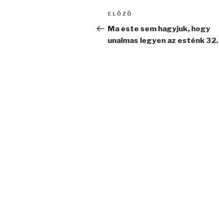
Bejegyzés
Korábbi
ELŐZŐ
navigáció
bejegyzés
Ma este sem hagyjuk, hogy
unalmas legyen az esténk 32.