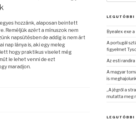
következő
k
kifejezésre:
LEGUTÓBBI
kegyes hozzánk, alaposan beintett
e. Reméljük azért a mínuszok nem
Byealex exe a 
zünk napsütésben de addig is nem árt
A portugál sztá
ai nap lánya is, aki egy meleg
figyelmet Tys
lett hogy praktikus viselet még
műt le lehet venni de ezt
Az esti randira
gy maradjon.
A magyar torná
is meghajolun
„A jégről a st
mutatta meg n
LEGUTÓBBI