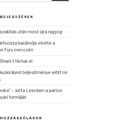
 BEJEGYZÉSEK
szakítás után most újra ragyog
rfocista barátnője elvitte a
on Fury meccsén
 Shani-t hívtuk el
szkirálynő teljesítménye előtt mi
k
randra” – Jutta Leerdam a parton
yári formáját
 HOZZÁSZÓLÁSOK