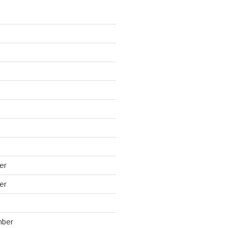
er
er
mber