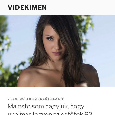
Tartalomhoz
VIDEKIMEN
BEKÜLDVE:
2019-06-18
SZERZŐ:
SLASH
Ma este sem hagyjuk, hogy
unalmas legyen az estétek 83.