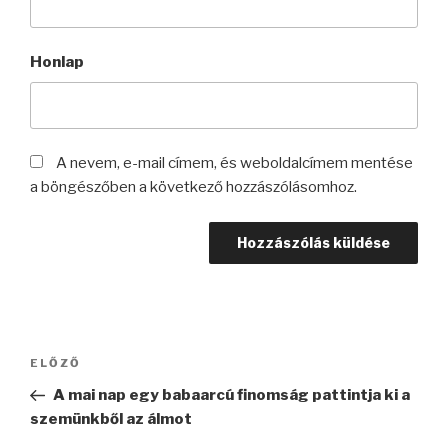
Honlap
A nevem, e-mail címem, és weboldalcímem mentése
a böngészőben a következő hozzászólásomhoz.
Bejegyzés
Korábbi
ELŐZŐ
navigáció
bejegyzés
A mai nap egy babaarcú finomság pattintja ki a
szemünkből az álmot