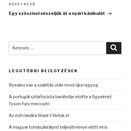
Következő
KÖVETKEZŐ
bejegyzés
Egy szöszivel vészeljük át a nyári kánikulát
Keresés
Keres
a
következő
kifejezésre:
LEGUTÓBBI BEJEGYZÉSEK
Byealex exe a szakítás után most újra ragyog
A portugál sztárfocista barátnője elvitte a figyelmet
Tyson Fury meccsén
Az esti randira Shani-t hívtuk el
A magyar tornászkirálynő teljesítménye előtt mi is