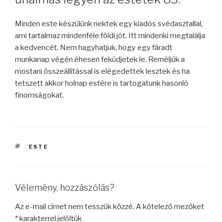
Minden este készülünk nektek egy kiadós svédasztallal,
ami tartalmaz mindenféle földi jót. Itt mindenki megtalálja
a kedvencét. Nem hagyhatjuk, hogy egy fáradt
munkanap végén éhesen feküdjetek le. Reméljük a
mostani összeállítással is elégedettek lesztek és ha
tetszett akkor holnap estére is tartogatunk hasonló
finomságokat.
CÍMKÉK
ESTE
Vélemény, hozzászólás?
Az e-mail címet nem tesszük közzé.
A kötelező mezőket
*
karakterrel jelöltük