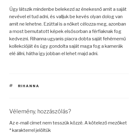
Úgy látszik mindenbe belekezd az énekesnő amit a saját
nevével el tud adni, és valljuk be kevés olyan dolog van
amit ne lehetne. Ezúttal is a nőket célozza meg, azonban
a most bemutatott képek elsősorban a férfiaknak fog
kedvezni. Rihanna ugyanis piacra dobta saját fehérnemű
kollekcióját és úgy gondolta saját maga fog a kamerák
elé állni, hátha így jobban el lehet majd adni.
CÍMKÉK
RIHANNA
Vélemény, hozzászólás?
Az e-mail címet nem tesszük közzé.
A kötelező mezőket
*
karakterrel jelöltük