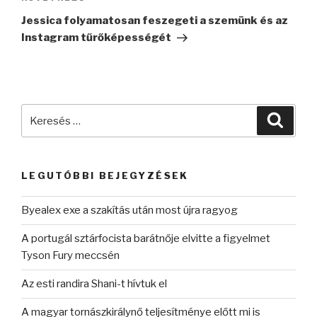
bejegyzés
Jessica folyamatosan feszegeti a szemünk és az
Instagram tűrőképességét
Keresés
Keres
a
következő
kifejezésre:
LEGUTÓBBI BEJEGYZÉSEK
Byealex exe a szakítás után most újra ragyog
A portugál sztárfocista barátnője elvitte a figyelmet
Tyson Fury meccsén
Az esti randira Shani-t hívtuk el
A magyar tornászkirálynő teljesítménye előtt mi is