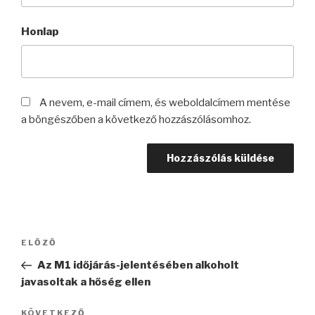
Honlap
A nevem, e-mail címem, és weboldalcímem mentése
a böngészőben a következő hozzászólásomhoz.
Bejegyzés
Korábbi
ELŐZŐ
navigáció
bejegyzés
Az M1 időjárás-jelentésében alkoholt
javasoltak a hőség ellen
Következő
KÖVETKEZŐ