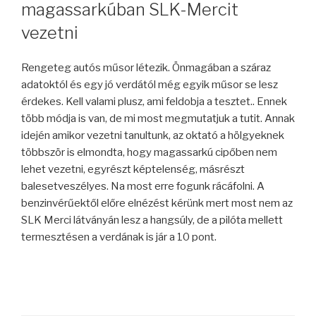
magassarkúban SLK-Mercit
vezetni
Rengeteg autós műsor létezik. Önmagában a száraz
adatoktól és egy jó verdától még egyik műsor se lesz
érdekes. Kell valami plusz, ami feldobja a tesztet.. Ennek
több módja is van, de mi most megmutatjuk a tutit. Annak
idején amikor vezetni tanultunk, az oktató a hölgyeknek
többször is elmondta, hogy magassarkú cipőben nem
lehet vezetni, egyrészt képtelenség, másrészt
balesetveszélyes. Na most erre fogunk rácáfolni. A
benzinvérűektől előre elnézést kérünk mert most nem az
SLK Merci látványán lesz a hangsúly, de a pilóta mellett
termesztésen a verdának is jár a 10 pont.