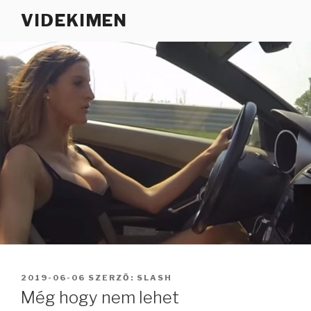
Tartalomhoz
VIDEKIMEN
BEKÜLDVE:
2019-06-06
SZERZŐ:
SLASH
Még hogy nem lehet