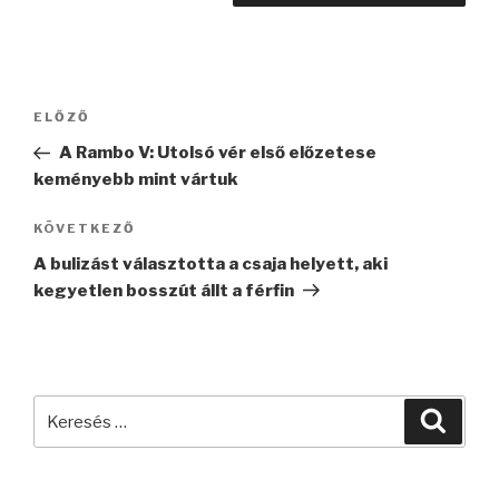
Bejegyzés
Korábbi
ELŐZŐ
navigáció
bejegyzés
A Rambo V: Utolsó vér első előzetese
keményebb mint vártuk
Következő
KÖVETKEZŐ
bejegyzés
A bulizást választotta a csaja helyett, aki
kegyetlen bosszút állt a férfin
Keresés
Keres
a
következő
kifejezésre: