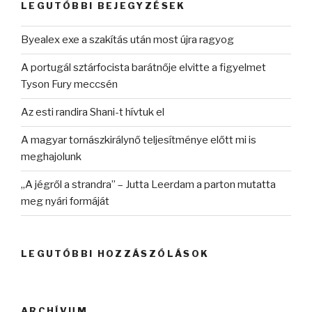
LEGUTÓBBI BEJEGYZÉSEK
Byealex exe a szakítás után most újra ragyog
A portugál sztárfocista barátnője elvitte a figyelmet
Tyson Fury meccsén
Az esti randira Shani-t hívtuk el
A magyar tornászkirálynő teljesítménye előtt mi is
meghajolunk
„A jégről a strandra” – Jutta Leerdam a parton mutatta
meg nyári formáját
LEGUTÓBBI HOZZÁSZÓLÁSOK
ARCHÍVUM