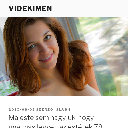
Tartalomhoz
VIDEKIMEN
BEKÜLDVE:
2019-06-05
SZERZŐ:
SLASH
Ma este sem hagyjuk, hogy
unalmas legyen az estétek 78.