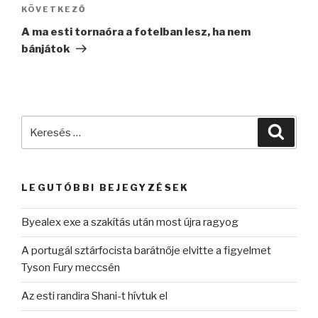
Következő
KÖVETKEZŐ
bejegyzés
A ma esti tornaóra a fotelban lesz, ha nem
bánjátok
Keresés
Keres
a
következő
kifejezésre:
LEGUTÓBBI BEJEGYZÉSEK
Byealex exe a szakítás után most újra ragyog
A portugál sztárfocista barátnője elvitte a figyelmet
Tyson Fury meccsén
Az esti randira Shani-t hívtuk el