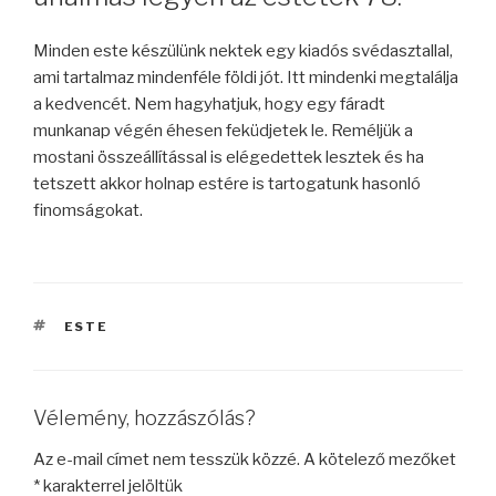
Minden este készülünk nektek egy kiadós svédasztallal,
ami tartalmaz mindenféle földi jót. Itt mindenki megtalálja
a kedvencét. Nem hagyhatjuk, hogy egy fáradt
munkanap végén éhesen feküdjetek le. Reméljük a
mostani összeállítással is elégedettek lesztek és ha
tetszett akkor holnap estére is tartogatunk hasonló
finomságokat.
CÍMKÉK
ESTE
Vélemény, hozzászólás?
Az e-mail címet nem tesszük közzé.
A kötelező mezőket
*
karakterrel jelöltük