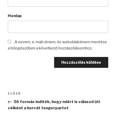
Honlap
A nevem, e-mail címem, és weboldalcímem mentése
a böngészőben a következő hozzászólásomhoz.
Bejegyzés
Korábbi
ELŐZŐ
navigáció
bejegyzés
56 formás indíték, hogy miért is válaszd úti
célként a horvát tengerpartot