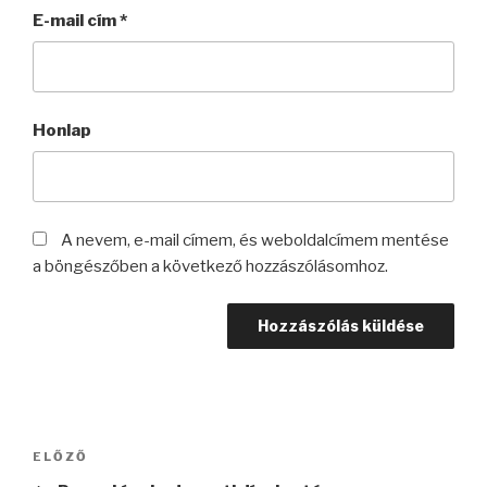
E-mail cím
*
Honlap
A nevem, e-mail címem, és weboldalcímem mentése
a böngészőben a következő hozzászólásomhoz.
Bejegyzés
Korábbi
ELŐZŐ
navigáció
bejegyzés