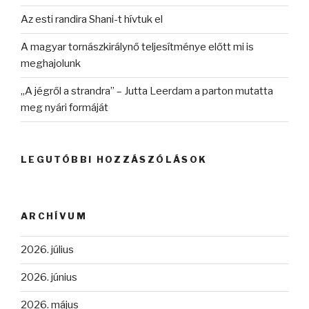
Az esti randira Shani-t hívtuk el
A magyar tornászkirálynő teljesítménye előtt mi is
meghajolunk
„A jégről a strandra” – Jutta Leerdam a parton mutatta
meg nyári formáját
LEGUTÓBBI HOZZÁSZÓLÁSOK
ARCHÍVUM
2026. július
2026. június
2026. május