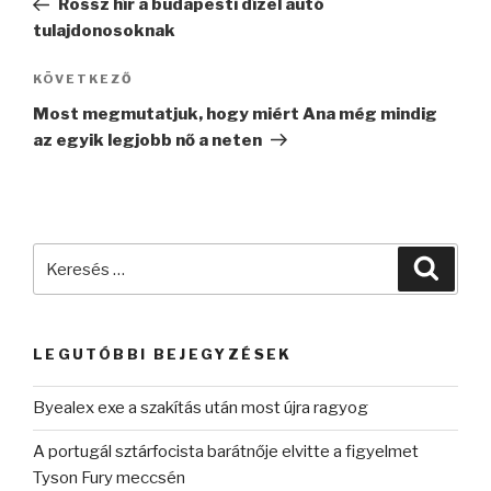
Rossz hír a budapesti dízel autó
tulajdonosoknak
Következő
KÖVETKEZŐ
bejegyzés
Most megmutatjuk, hogy miért Ana még mindig
az egyik legjobb nő a neten
Keresés
Keres
a
következő
kifejezésre:
LEGUTÓBBI BEJEGYZÉSEK
Byealex exe a szakítás után most újra ragyog
A portugál sztárfocista barátnője elvitte a figyelmet
Tyson Fury meccsén