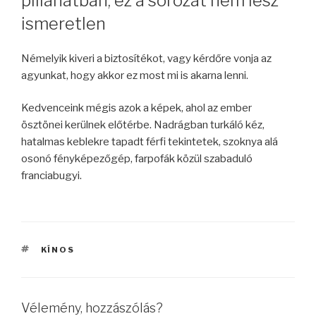
pillanatban, ez a sorozat nem lesz
ismeretlen
Némelyik kiveri a biztosítékot, vagy kérdőre vonja az
agyunkat, hogy akkor ez most mi is akarna lenni.
Kedvenceink mégis azok a képek, ahol az ember
ösztönei kerülnek előtérbe. Nadrágban turkáló kéz,
hatalmas keblekre tapadt férfi tekintetek, szoknya alá
osonó fényképezőgép, farpofák közül szabaduló
franciabugyi.
CÍMKÉK
KÍNOS
Vélemény, hozzászólás?