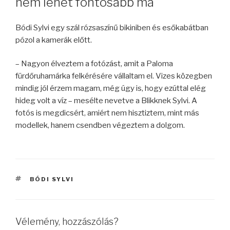
nem lehet fontosabb ma
Bódi Sylvi egy szál rózsaszínű bikiniben és esőkabátban
pózol a kamerák előtt.
– Nagyon élveztem a fotózást, amit a Paloma
fürdőruhamárka felkérésére vállaltam el. Vizes közegben
mindig jól érzem magam, még úgy is, hogy ezúttal elég
hideg volt a víz – mesélte nevetve a Blikknek Sylvi. A
fotós is megdicsért, amiért nem hisztiztem, mint más
modellek, hanem csendben végeztem a dolgom.
CÍMKÉK
BÓDI SYLVI
Vélemény, hozzászólás?