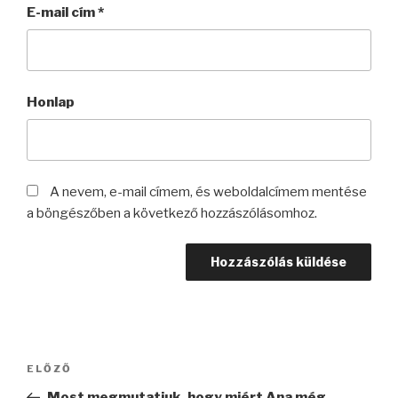
E-mail cím
*
Honlap
A nevem, e-mail címem, és weboldalcímem mentése
a böngészőben a következő hozzászólásomhoz.
Bejegyzés
Korábbi
ELŐZŐ
navigáció
bejegyzés
Most megmutatjuk, hogy miért Ana még