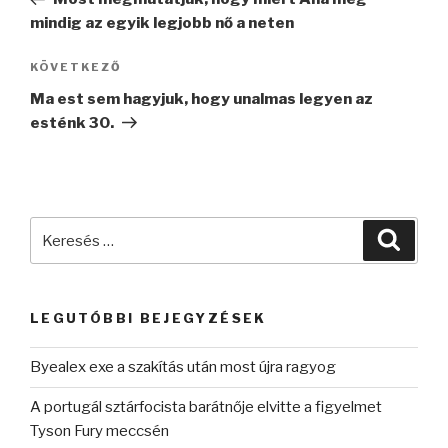
mindig az egyik legjobb nő a neten
Következő
KÖVETKEZŐ
bejegyzés
Ma est sem hagyjuk, hogy unalmas legyen az
esténk 30.
Keresés
Keres
a
következő
kifejezésre:
LEGUTÓBBI BEJEGYZÉSEK
Byealex exe a szakítás után most újra ragyog
A portugál sztárfocista barátnője elvitte a figyelmet
Tyson Fury meccsén