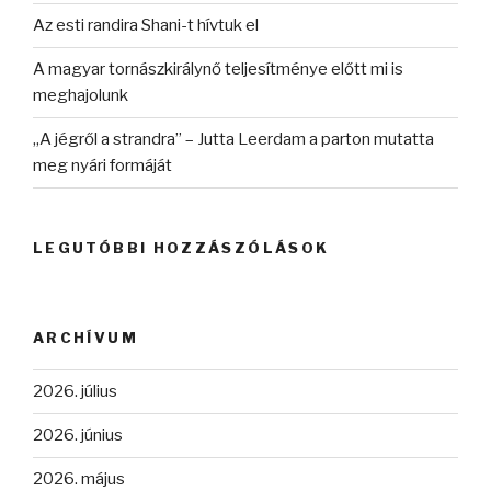
Az esti randira Shani-t hívtuk el
A magyar tornászkirálynő teljesítménye előtt mi is
meghajolunk
„A jégről a strandra” – Jutta Leerdam a parton mutatta
meg nyári formáját
LEGUTÓBBI HOZZÁSZÓLÁSOK
ARCHÍVUM
2026. július
2026. június
2026. május