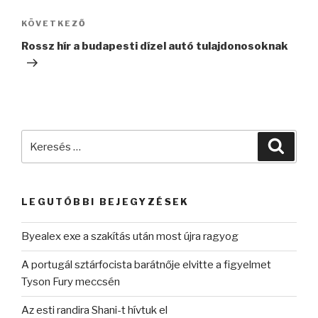
Következő
KÖVETKEZŐ
bejegyzés
Rossz hír a budapesti dízel autó tulajdonosoknak
Keresés
Keres
a
következő
kifejezésre:
LEGUTÓBBI BEJEGYZÉSEK
Byealex exe a szakítás után most újra ragyog
A portugál sztárfocista barátnője elvitte a figyelmet
Tyson Fury meccsén
Az esti randira Shani-t hívtuk el