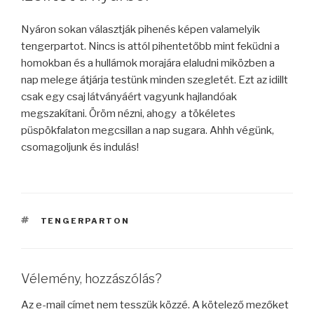
Nyáron sokan választják pihenés képen valamelyik
tengerpartot. Nincs is attól pihentetőbb mint feküdni a
homokban és a hullámok morajára elaludni miközben a
nap melege átjárja testünk minden szegletét. Ezt az idillt
csak egy csaj látványáért vagyunk hajlandóak
megszakítani. Öröm nézni, ahogy a tökéletes
püspökfalaton megcsillan a nap sugara. Ahhh végünk,
csomagoljunk és indulás!
CÍMKÉK
TENGERPARTON
Vélemény, hozzászólás?
Az e-mail címet nem tesszük közzé.
A kötelező mezőket