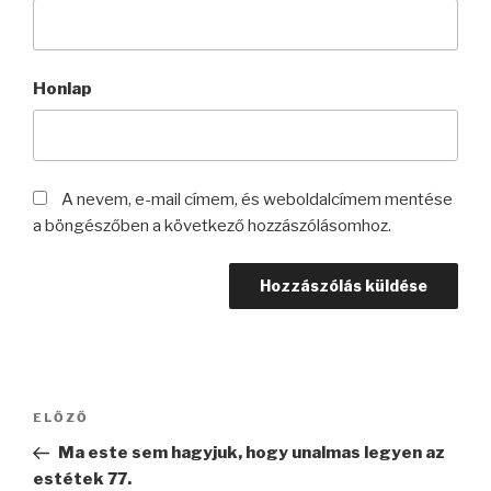
Honlap
A nevem, e-mail címem, és weboldalcímem mentése
a böngészőben a következő hozzászólásomhoz.
Bejegyzés
Korábbi
ELŐZŐ
navigáció
bejegyzés
Ma este sem hagyjuk, hogy unalmas legyen az
estétek 77.