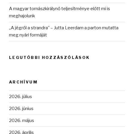
A magyar tornászkirálynő teljesítménye előtt mi is
meghajolunk
„A jégről a strandra” – Jutta Leerdam a parton mutatta
meg nyári formáját
LEGUTÓBBI HOZZÁSZÓLÁSOK
ARCHÍVUM
2026. július
2026. június
2026. május
2026. április