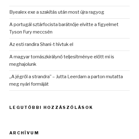
Byealex exe a szakítás után most újra ragyog
A portugál sztárfocista barátnője elvitte a figyelmet
Tyson Fury meccsén
Az esti randira Shani-t hívtuk el
A magyar tornászkirálynő teljesítménye előtt mi is
meghajolunk
„A jégről a strandra” – Jutta Leerdam a parton mutatta
meg nyári formáját
LEGUTÓBBI HOZZÁSZÓLÁSOK
ARCHÍVUM