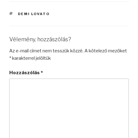
CÍMKÉK
DEMI LOVATO
Vélemény, hozzászólás?
Az e-mail címet nem tesszük közzé.
A kötelező mezőket
*
karakterrel jelöltük
Hozzászólás
*