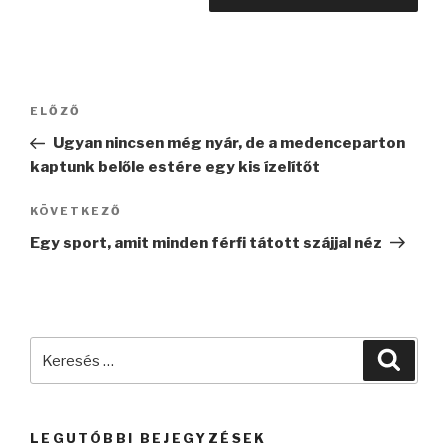
Bejegyzés
Korábbi
ELŐZŐ
navigáció
bejegyzés
Ugyan nincsen még nyár, de a medenceparton
kaptunk belőle estére egy kis ízelítőt
Következő
KÖVETKEZŐ
bejegyzés
Egy sport, amit minden férfi tátott szájjal néz
Keresés
Keres
a
következő
kifejezésre:
LEGUTÓBBI BEJEGYZÉSEK