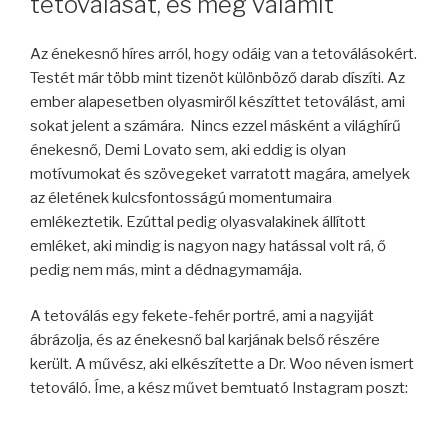
tetoválását, és még valamit
Az énekesnő híres arról, hogy odáig van a tetoválásokért.
Testét már több mint tizenöt különböző darab díszíti. Az
ember alapesetben olyasmiről készíttet tetoválást, ami
sokat jelent a számára. Nincs ezzel másként a világhírű
énekesnő, Demi Lovato sem, aki eddig is olyan
motívumokat és szövegeket varratott magára, amelyek
az életének kulcsfontosságú momentumaira
emlékeztetik. Ezúttal pedig olyasvalakinek állított
emléket, aki mindig is nagyon nagy hatással volt rá, ő
pedig nem más, mint a dédnagymamája.
A tetoválás egy fekete-fehér portré, ami a nagyiját
ábrázolja, és az énekesnő bal karjának belső részére
került. A művész, aki elkészítette a Dr. Woo néven ismert
tetováló. Íme, a kész művet bemtuató Instagram poszt: