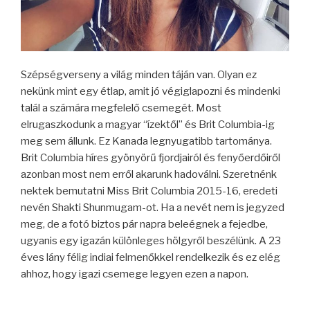
Szépségverseny a világ minden táján van. Olyan ez
nekünk mint egy étlap, amit jó végiglapozni és mindenki
talál a számára megfelelő csemegét. Most
elrugaszkodunk a magyar “ízektől” és Brit Columbia-ig
meg sem állunk. Ez Kanada legnyugatibb tartománya.
Brit Columbia híres gyönyörű fjordjairól és fenyőerdőiről
azonban most nem erről akarunk hadoválni. Szeretnénk
nektek bemutatni Miss Brit Columbia 2015-16, eredeti
nevén Shakti Shunmugam-ot. Ha a nevét nem is jegyzed
meg, de a fotó biztos pár napra beleégnek a fejedbe,
ugyanis egy igazán különleges hölgyről beszélünk. A 23
éves lány félig indiai felmenőkkel rendelkezik és ez elég
ahhoz, hogy igazi csemege legyen ezen a napon.