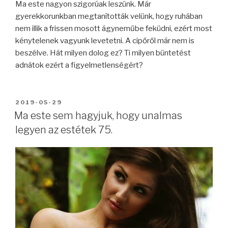
Ma este nagyon szigorúak leszünk. Már
gyerekkorunkban megtanították velünk, hogy ruhában
nem illik a frissen mosott ágyneműbe feküdni, ezért most
kénytelenek vagyunk levetetni. A cipőről már nem is
beszélve. Hát milyen dolog ez? Ti milyen büntetést
adnátok ezért a figyelmetlenségért?
BEKÜLDVE:
2019-05-29
Ma este sem hagyjuk, hogy unalmas
legyen az estétek 75.