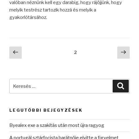
valóban néznünk kell egy darabig, hogy rájöjjünk, hogy
melyik testrész tartozik hozzá és melyik a
gyakorlótársához.
Bejegyzések
Előző
Köve
Oldal
2
oldal
oldal
lapozása
Keresés
Keres
a
következő
kifejezésre:
LEGUTÓBBI BEJEGYZÉSEK
Byealex exe a szakítás után most újra ragyog
A portugál sztárfocista barátnője elvitte a figyelmet