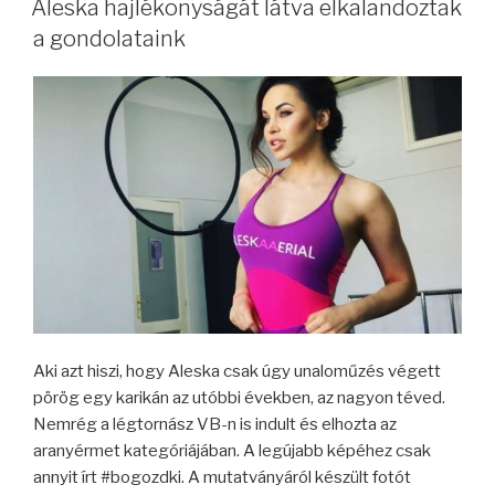
Aleska hajlékonyságát látva elkalandoztak
a gondolataink
Aki azt hiszi, hogy Aleska csak úgy unaloműzés végett
pörög egy karikán az utóbbi években, az nagyon téved.
Nemrég a légtornász VB-n is indult és elhozta az
aranyérmet kategóriájában. A legújabb képéhez csak
annyit írt #bogozdki. A mutatványáról készült fotót