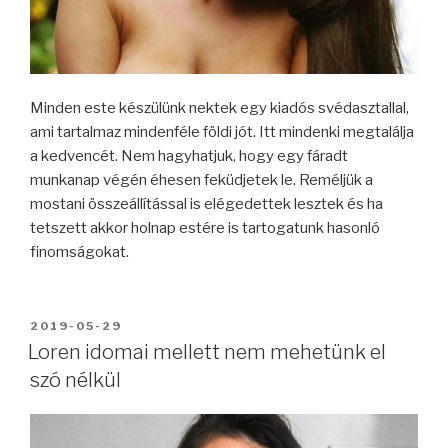
Minden este készülünk nektek egy kiadós svédasztallal,
ami tartalmaz mindenféle földi jót. Itt mindenki megtalálja
a kedvencét. Nem hagyhatjuk, hogy egy fáradt
munkanap végén éhesen feküdjetek le. Reméljük a
mostani összeállítással is elégedettek lesztek és ha
tetszett akkor holnap estére is tartogatunk hasonló
finomságokat.
BEKÜLDVE:
2019-05-29
Loren idomai mellett nem mehetünk el
szó nélkül