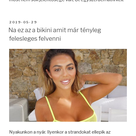
BEKÜLDVE:
2019-05-29
Na ez az a bikini amit már tényleg
felesleges felvenni
Nyakunkon a nyár. Ilyenkor a strandokat ellepik az