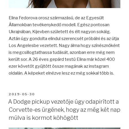
Elina Fedorova orosz származású, de az Egyesült
Államokban tevékenykedő modell. Egész pontosan
Ukrajnában, Kijevben született és élt nagyon sokáig.
Aztán úgy gondolta elindul szerencsét próbálni és az útja
Los Angelesbe vezetett. Nagy álma hogy színésznőként
is megcsillogtathassa tudását, azonban erre még nem
került sor. A 26 éves gepárd testű Elina már közel 400
ezer követőt gyűjtött össze magának az instagram
oldalán. A képeket elnézve lesz ez még sokkal több is.
BEKÜLDVE:
2019-05-30
A Dodge pickup vezetője úgy odapirított a
Corvette-es ürgének, hogy az még két nap
múlva is kormot köhögött