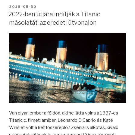
BEKÜLDVE:
2019-05-30
2022-ben útjára indítják a Titanic
másolatát, az eredeti útvonalon
Van olyan ember a földön, aki ne látta volna a 1997-es
Titanic c. filmet, amiben Leonardo DiCaprio és Kate
Winslet volt a két főszereplő? Zseniális alkotás, kiváló
színészi alakítások és egy megrendítő igaz történet.