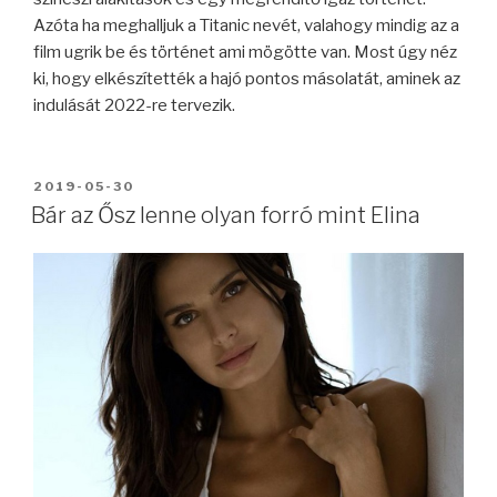
Azóta ha meghalljuk a Titanic nevét, valahogy mindig az a
film ugrik be és történet ami mögötte van. Most úgy néz
ki, hogy elkészítették a hajó pontos másolatát, aminek az
indulását 2022-re tervezik.
BEKÜLDVE:
2019-05-30
Bár az Ősz lenne olyan forró mint Elina