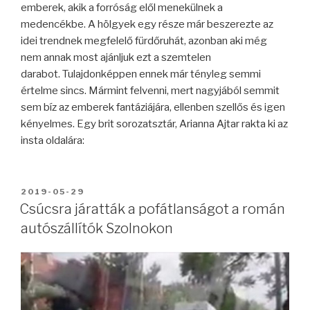
emberek, akik a forróság elől menekülnek a
medencékbe. A hölgyek egy része már beszerezte az
idei trendnek megfelelő fürdőruhát, azonban aki még
nem annak most ajánljuk ezt a szemtelen
darabot. Tulajdonképpen ennek már tényleg semmi
értelme sincs. Mármint felvenni, mert nagyjából semmit
sem bíz az emberek fantáziájára, ellenben szellős és igen
kényelmes. Egy brit sorozatsztár, Arianna Ajtar rakta ki az
insta oldalára:
BEKÜLDVE:
2019-05-29
Csúcsra járatták a pofátlanságot a román
autószállítók Szolnokon