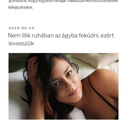
gondolta, hogy egyedi módját válassza nemtetszésének
kifejezésére.
BEKÜLDVE:
2019-05-29
Nem illik ruhában az ágyba feküdni, ezért
levesszük