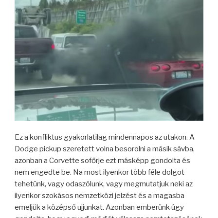
Ez a konfliktus gyakorlatilag mindennapos az utakon. A
Dodge pickup szeretett volna besorolni a másik sávba,
azonban a Corvette sofőrje ezt másképp gondolta és
nem engedte be. Na most ilyenkor több féle dolgot
tehetünk, vagy odaszólunk, vagy megmutatjuk neki az
ilyenkor szokásos nemzetközi jelzést és a magasba
emeljük a középső ujjunkat. Azonban emberünk úgy