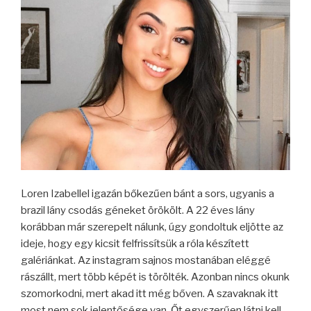
Loren Izabellel igazán bőkezűen bánt a sors, ugyanis a
brazil lány csodás géneket örökölt. A 22 éves lány
korábban már szerepelt nálunk, úgy gondoltuk eljötte az
ideje, hogy egy kicsit felfrissítsük a róla készített
galériánkat. Az instagram sajnos mostanában eléggé
rászállt, mert több képét is törölték. Azonban nincs okunk
szomorkodni, mert akad itt még bőven. A szavaknak itt
most nem sok jelentősége van, Őt egyszerűen látni kell.