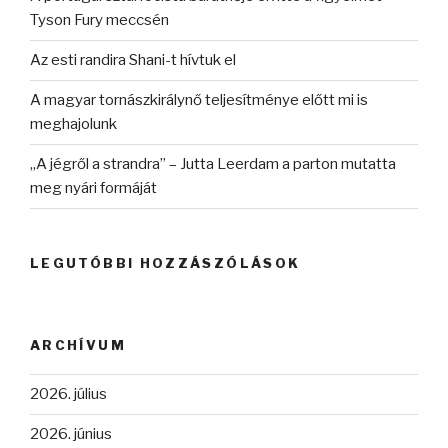
Tyson Fury meccsén
Az esti randira Shani-t hívtuk el
A magyar tornászkirálynő teljesítménye előtt mi is
meghajolunk
„A jégről a strandra” – Jutta Leerdam a parton mutatta
meg nyári formáját
LEGUTÓBBI HOZZÁSZÓLÁSOK
ARCHÍVUM
2026. július
2026. június