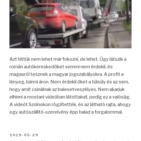
Azt hittük nem lehet már fokozni, de lehet. Úgy látszik a
román autókereskedőket semmi nem érdekli, és
magasról tesznek a magyar jogszabályokra. A profit a
lényeg, bármi áron. Nem érdekli őket a túlsúly és az sem,
hogy amit csinálnak az balesetveszélyes. Nem akarjuk
elhinni a mostani videóban látottakat, pedig ez a valóság.
A videót Szolnokon rögzítették, és az látható rajta, ahogy
egy autószállító-szerelvény épp halad a forgalommal.
BEKÜLDVE:
2019-05-29