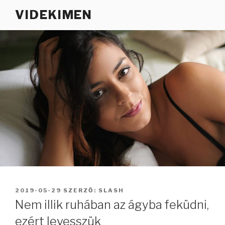
Tartalomhoz
VIDEKIMEN
BEKÜLDVE:
2019-05-29
SZERZŐ:
SLASH
Nem illik ruhában az ágyba feküdni,
ezért levesszük