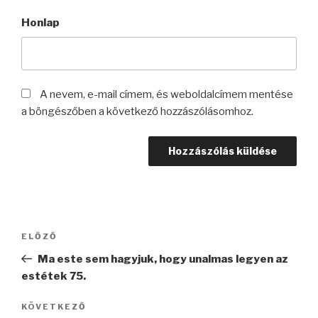
Honlap
A nevem, e-mail címem, és weboldalcímem mentése
a böngészőben a következő hozzászólásomhoz.
Bejegyzés
Korábbi
ELŐZŐ
navigáció
bejegyzés
Ma este sem hagyjuk, hogy unalmas legyen az
estétek 75.
Következő
KÖVETKEZŐ