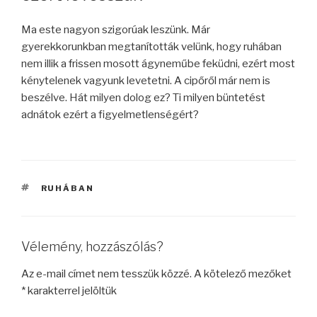
Ma este nagyon szigorúak leszünk. Már
gyerekkorunkban megtanították velünk, hogy ruhában
nem illik a frissen mosott ágyneműbe feküdni, ezért most
kénytelenek vagyunk levetetni. A cipőről már nem is
beszélve. Hát milyen dolog ez? Ti milyen büntetést
adnátok ezért a figyelmetlenségért?
CÍMKÉK
RUHÁBAN
Vélemény, hozzászólás?
Az e-mail címet nem tesszük közzé.
A kötelező mezőket
*
karakterrel jelöltük