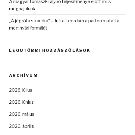
A magyar tornászkirálynő teljesítménye előtt mi is
meghajolunk
„A jégről a strandra” – Jutta Leerdam a parton mutatta
meg nyári formáját
LEGUTÓBBI HOZZÁSZÓLÁSOK
ARCHÍVUM
2026. július
2026. június
2026. május
2026. április