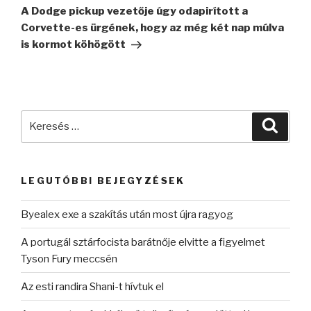
bejegyzés
A Dodge pickup vezetője úgy odapirított a
Corvette-es ürgének, hogy az még két nap múlva
is kormot köhögött
Keresés
Keres
a
következő
kifejezésre:
LEGUTÓBBI BEJEGYZÉSEK
Byealex exe a szakítás után most újra ragyog
A portugál sztárfocista barátnője elvitte a figyelmet
Tyson Fury meccsén
Az esti randira Shani-t hívtuk el