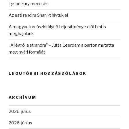
Tyson Fury meccsén
Az esti randira Shani-t hívtuk el
A magyar tornászkirálynő teljesítménye előtt mi is
meghajolunk
„A jégről a strandra” – Jutta Leerdam a parton mutatta
meg nyári formáját
LEGUTÓBBI HOZZÁSZÓLÁSOK
ARCHÍVUM
2026. július
2026. június