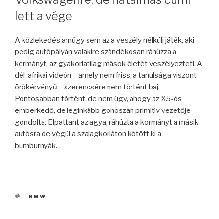
lett a vége
A közlekedés amúgy sem az a veszély nélküli játék, aki
pedig autópályán valakire szándékosan ráhúzza a
kormányt, az gyakorlatilag mások életét veszélyezteti. A
dél-afrikai videón – amely nem friss, a tanulsága viszont
örökérvényű – szerencsére nem történt baj.
Pontosabban történt, de nem úgy, ahogy az X5-ös
emberkedő, de leginkább gonoszan primitív vezetője
gondolta. Elpattant az agya, ráhúzta a kormányt a másik
autósra de végül a szalagkorláton kötött ki a
bumburnyák.
CÍMKÉK
BMW