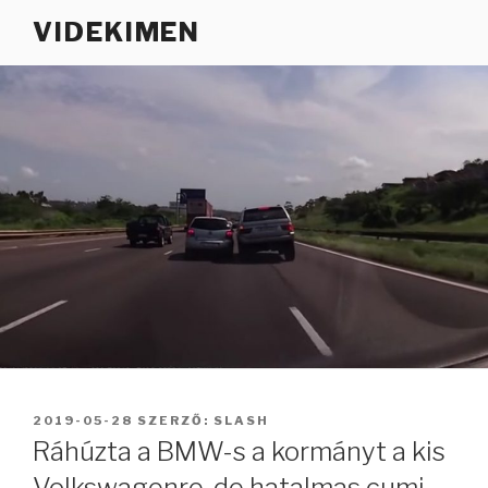
Tartalomhoz
VIDEKIMEN
BEKÜLDVE:
2019-05-28
SZERZŐ:
SLASH
Ráhúzta a BMW-s a kormányt a kis
Volkswagenre, de hatalmas cumi