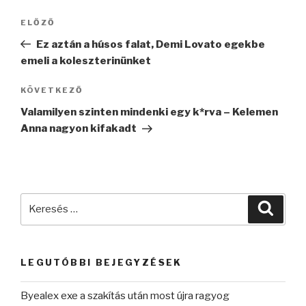
Bejegyzés
Korábbi
ELŐZŐ
navigáció
bejegyzés
Ez aztán a húsos falat, Demi Lovato egekbe
emeli a koleszterinünket
Következő
KÖVETKEZŐ
bejegyzés
Valamilyen szinten mindenki egy k*rva – Kelemen
Anna nagyon kifakadt
Keresés
Keres
a
következő
kifejezésre:
LEGUTÓBBI BEJEGYZÉSEK
Byealex exe a szakítás után most újra ragyog