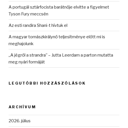
A portugál sztárfocista barátnője elvitte a figyelmet
Tyson Fury meccsén
Az esti randira Shani-t hívtuk el
A magyar tornászkirálynő teljesítménye előtt mi is
meghajolunk
„A jégről a strandra” – Jutta Leerdam a parton mutatta
meg nyári formáját
LEGUTÓBBI HOZZÁSZÓLÁSOK
ARCHÍVUM
2026. július