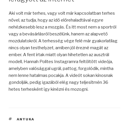
Aki volt már terhes, vagy volt már kapcsolatban terhes
nővel, az tudja, hogy az idő előrehaladtával egyre
nehézkesebb lesz a mozgás. És itt most nem a sportról
vagy a bevásárlásról beszélünk, hanem az alapvető
mozdulatokról. A terhesség vége felé már gyakorlatilag
nincs olyan testhelyzet, amiben jól érezné magát az
ember.
A fent írtak miatt olyan hihetetlen az ausztrál
modell, Hannah Polites Instagramra feltöltött videója,
amelyben valósággal ugrál, pattog, forgolódik, mintha
nem lenne hatalmas pocakja. A videót sokan kínosnak
gondolják, pedig igazából elég nagy teljesítmén 36
hetes terhesként így kinézni és mozogni.
CÍMKÉK
ANYUKA