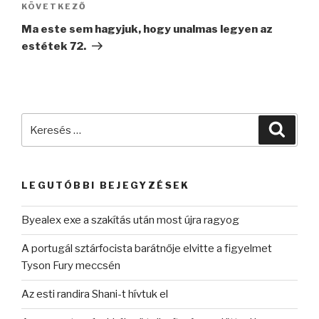
Következő
KÖVETKEZŐ
bejegyzés
Ma este sem hagyjuk, hogy unalmas legyen az
estétek 72.
Keresés
Keres
a
következő
kifejezésre:
LEGUTÓBBI BEJEGYZÉSEK
Byealex exe a szakítás után most újra ragyog
A portugál sztárfocista barátnője elvitte a figyelmet
Tyson Fury meccsén
Az esti randira Shani-t hívtuk el