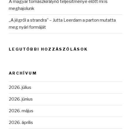
A magyar tornászkirálynő teljesítménye előtt mi is
meghajolunk
„A jégről a strandra” – Jutta Leerdam a parton mutatta
meg nyári formáját
LEGUTÓBBI HOZZÁSZÓLÁSOK
ARCHÍVUM
2026. július
2026. június
2026. május
2026. április