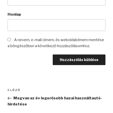
Honlap
A nevem, e-mail címem, és weboldalcímem mentése
a böngészőben a következő hozzászólásomhoz.
Bejegyzés
Korábbi
ELŐZŐ
navigáció
bejegyzés
Megvan az év legerősebb hazai használtautó-
hirdetése