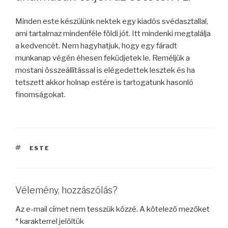
Minden este készülünk nektek egy kiadós svédasztallal,
ami tartalmaz mindenféle földi jót. Itt mindenki megtalálja
a kedvencét. Nem hagyhatjuk, hogy egy fáradt
munkanap végén éhesen feküdjetek le. Reméljük a
mostani összeállítással is elégedettek lesztek és ha
tetszett akkor holnap estére is tartogatunk hasonló
finomságokat.
CÍMKÉK
ESTE
Vélemény, hozzászólás?
Az e-mail címet nem tesszük közzé.
A kötelező mezőket
*
karakterrel jelöltük