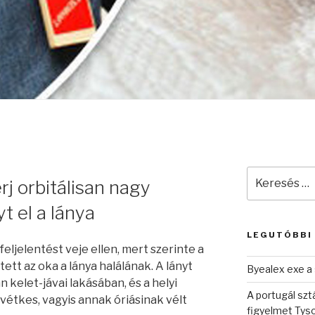
Keresés
rj orbitálisan nagy
a
következő
t el a lánya
kifejezésre:
LEGUTÓBBI
feljelentést veje ellen, mert szerinte a
ett az oka a lánya halálának. A lányt
Byealex exe a 
 kelet-jávai lakásában, és a helyi
A portugál sztá
a vétkes, vagyis annak óriásinak vélt
figyelmet Tys