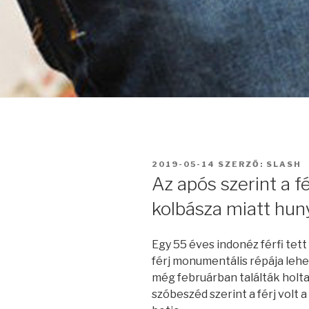
BEKÜLDVE:
2019-05-14
SZERZŐ:
SLASH
Az após szerint a fé
kolbásza miatt huny
Egy 55 éves indonéz férfi tett 
férj monumentális répája lehet
még februárban találták holtan
szóbeszéd szerint a férj volt 