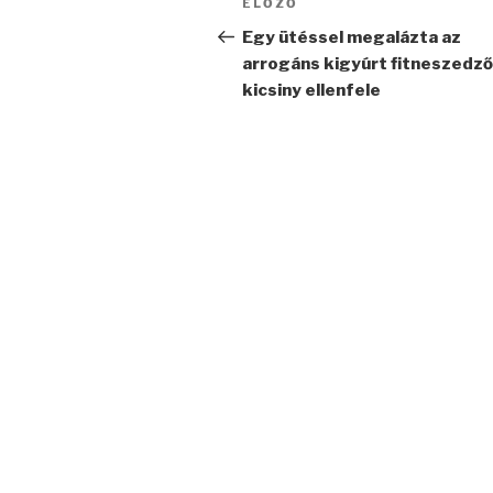
Korábbi
ELŐZŐ
navigáció
bejegyzés
Egy ütéssel megalázta az
arrogáns kigyúrt fitneszedző
kicsiny ellenfele