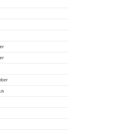
er
er
mber
us