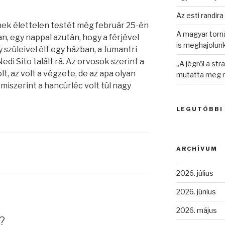
Az esti randira
nek élettelen testét még február 25-én
A magyar torná
, egy nappal azután, hogy a férjével
is meghajolun
y szüleivel élt egy házban, a Jumantri
edi Sito talált rá. Az orvosok szerint a
„A jégről a st
t, az volt a végzete, de az apa olyan
mutatta meg n
 miszerint a hancúrléc volt túl nagy
LEGUTÓBBI
ARCHÍVUM
2026. július
2026. június
2026. május
?