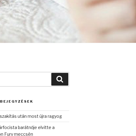
Keresés
 BEJEGYZÉSEK
szakítás után most újra ragyog
rfocista barátnője elvitte a
on Fury meccsén