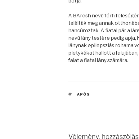
botja.
A BAresh nevű férfi feleségé
találták meg annak otthonában
hancúroztak, A fiatal pár a lán
nevű lány testére pedig apja, N
lánynak epilepsziás rohama vol
pletykákat hallott a falujában,
falat a fiatal lány számára.
CÍMKÉK
APÓS
Vélemény, hozzászólás