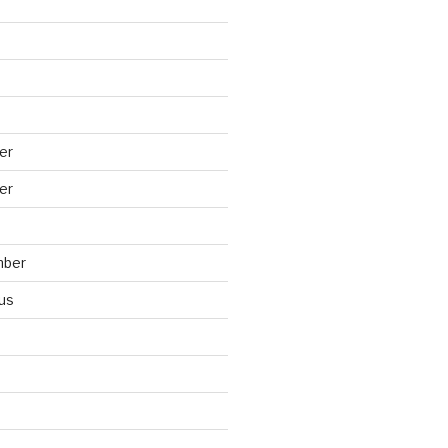
er
er
mber
us