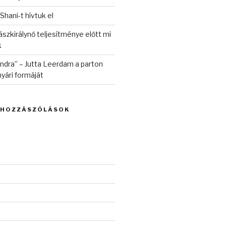
 Shani-t hívtuk el
szkirálynő teljesítménye előtt mi
k
randra” – Jutta Leerdam a parton
yári formáját
 HOZZÁSZÓLÁSOK