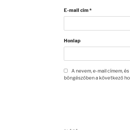
E-mail cím
*
Honlap
A nevem, e-mail címem, é
böngészőben a következő ho
Bejegyzés