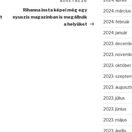
KÖVETKEZŐ
Következő
bejegyzés
Rihanna insta képei még egy
2024. március
t
nyuszis magazinban is megállnák
2024. február
a helyüket
2024. január
2023. decemb
2023. novemb
2023. október
2023. szepte
2023. auguszt
2023. július
2023. június
2023. május
2023. április