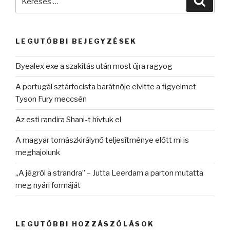
a
következő
kifejezésre:
LEGUTÓBBI BEJEGYZÉSEK
Byealex exe a szakítás után most újra ragyog
A portugál sztárfocista barátnője elvitte a figyelmet
Tyson Fury meccsén
Az esti randira Shani-t hívtuk el
A magyar tornászkirálynő teljesítménye előtt mi is
meghajolunk
„A jégről a strandra” – Jutta Leerdam a parton mutatta
meg nyári formáját
LEGUTÓBBI HOZZÁSZÓLÁSOK