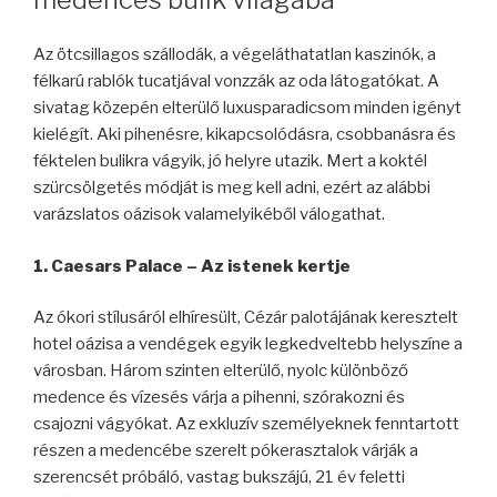
Az ötcsillagos szállodák, a végeláthatatlan kaszinók, a
félkarú rablók tucatjával vonzzák az oda látogatókat. A
sivatag közepén elterülő luxusparadicsom minden igényt
kielégít. Aki pihenésre, kikapcsolódásra, csobbanásra és
féktelen bulikra vágyik, jó helyre utazik. Mert a koktél
szürcsölgetés módját is meg kell adni, ezért az alábbi
varázslatos oázisok valamelyikéből válogathat.
1. Caesars Palace – Az istenek kertje
Az ókori stílusáról elhíresült, Cézár palotájának keresztelt
hotel oázisa a vendégek egyik legkedveltebb helyszíne a
városban. Három szinten elterülő, nyolc különböző
medence és vízesés várja a pihenni, szórakozni és
csajozni vágyókat. Az exkluzív személyeknek fenntartott
részen a medencébe szerelt pókerasztalok várják a
szerencsét próbáló, vastag bukszájú, 21 év feletti