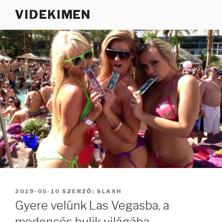
Tartalomhoz
VIDEKIMEN
BEKÜLDVE:
2019-05-10
SZERZŐ:
SLASH
Gyere velünk Las Vegasba, a
medencés bulik világába