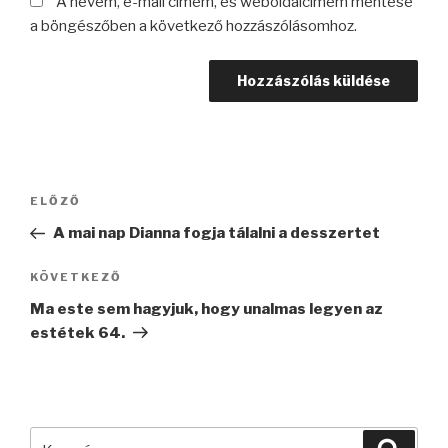
A nevem, e-mail címem, és weboldalcímem mentése
a böngészőben a következő hozzászólásomhoz.
Bejegyzés
Korábbi
ELŐZŐ
navigáció
bejegyzés
A mai nap Dianna fogja tálalni a desszertet
Következő
KÖVETKEZŐ
bejegyzés
Ma este sem hagyjuk, hogy unalmas legyen az
estétek 64.
Keresés
Keres