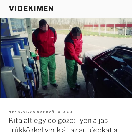
Tartalomhoz
VIDEKIMEN
BEKÜLDVE:
2019-05-05
SZERZŐ:
SLASH
Kitálalt egy dolgozó: Ilyen aljas
trükkökkel verik át az autósokat a