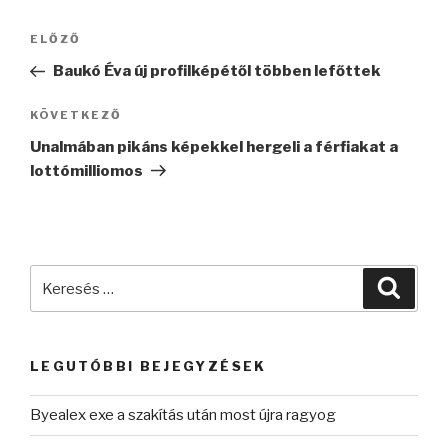
Bejegyzés
Korábbi
ELŐZŐ
navigáció
bejegyzés
Baukó Éva új profilképétől többen lefőttek
Következő
KÖVETKEZŐ
bejegyzés
Unalmában pikáns képekkel hergeli a férfiakat a
lottómilliomos
Keresés
Keres
a
következő
kifejezésre:
LEGUTÓBBI BEJEGYZÉSEK
Byealex exe a szakítás után most újra ragyog