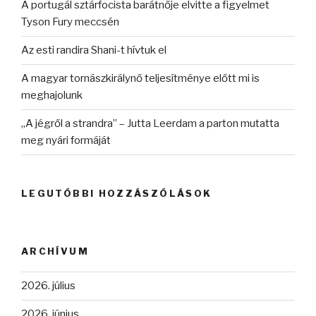
A portugál sztárfocista barátnője elvitte a figyelmet
Tyson Fury meccsén
Az esti randira Shani-t hívtuk el
A magyar tornászkirálynő teljesítménye előtt mi is
meghajolunk
„A jégről a strandra” – Jutta Leerdam a parton mutatta
meg nyári formáját
LEGUTÓBBI HOZZÁSZÓLÁSOK
ARCHÍVUM
2026. július
2026. június