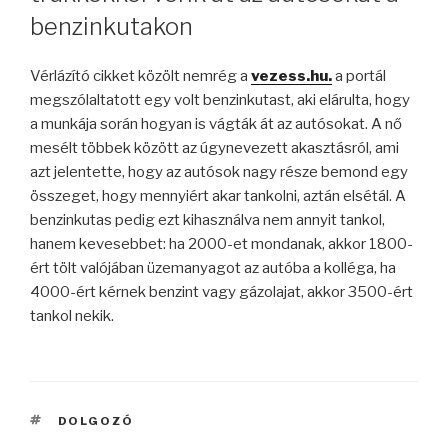
benzinkutakon
Vérlázító cikket közölt nemrég a
vezess.hu.
a portál
megszólaltatott egy volt benzinkutast, aki elárulta, hogy
a munkája során hogyan is vágták át az autósokat. A nő
mesélt többek között az úgynevezett akasztásról, ami
azt jelentette, hogy az autósok nagy része bemond egy
összeget, hogy mennyiért akar tankolni, aztán elsétál. A
benzinkutas pedig ezt kihasználva nem annyit tankol,
hanem kevesebbet: ha 2000-et mondanak, akkor 1800-
ért tölt valójában üzemanyagot az autóba a kolléga, ha
4000-ért kérnek benzint vagy gázolajat, akkor 3500-ért
tankol nekik.
CÍMKÉK
DOLGOZÓ