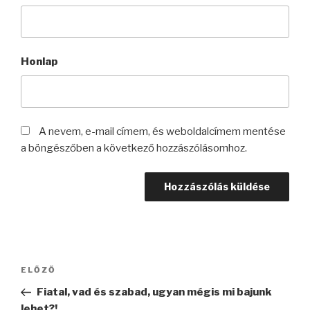
Honlap
A nevem, e-mail címem, és weboldalcímem mentése
a böngészőben a következő hozzászólásomhoz.
Bejegyzés
Korábbi
ELŐZŐ
navigáció
bejegyzés
Fiatal, vad és szabad, ugyan mégis mi bajunk
lehet?!