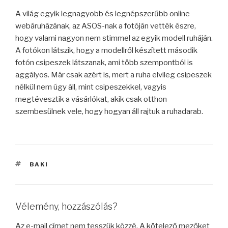
A világ egyik legnagyobb és legnépszerűbb online
webáruházának, az ASOS-nak a fotóján vették észre,
hogy valami nagyon nem stimmel az egyik modell ruháján.
A fotókon látszik, hogy a modellről készített második
fotón csipeszek látszanak, ami több szempontból is
aggályos. Már csak azért is, mert a ruha elvileg csipeszek
nélkül nem úgy áll, mint csipeszekkel, vagyis
megtévesztik a vásárlókat, akik csak otthon
szembesülnek vele, hogy hogyan áll rajtuk a ruhadarab.
CÍMKÉK
BAKI
Vélemény, hozzászólás?
Az e-mail címet nem tesszük közzé.
A kötelező mezőket