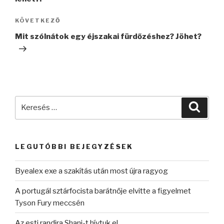
Következő
KÖVETKEZŐ
bejegyzés
Mit szólnátok egy éjszakai fürdőzéshez? Jöhet?
Keresés
Keres
a
következő
kifejezésre:
LEGUTÓBBI BEJEGYZÉSEK
Byealex exe a szakítás után most újra ragyog
A portugál sztárfocista barátnője elvitte a figyelmet
Tyson Fury meccsén
Az esti randira Shani-t hívtuk el