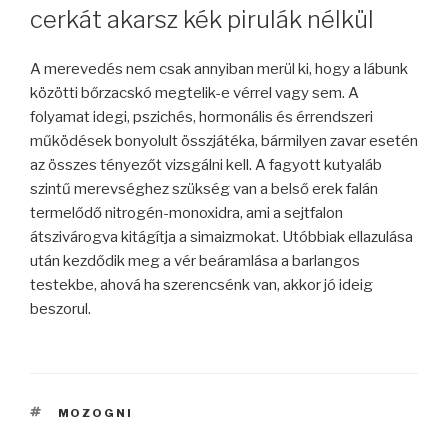
cerkát akarsz kék pirulák nélkül
A merevedés nem csak annyiban merül ki, hogy a lábunk
közötti bőrzacskó megtelik-e vérrel vagy sem. A
folyamat idegi, pszichés, hormonális és érrendszeri
működések bonyolult összjátéka, bármilyen zavar esetén
az összes tényezőt vizsgálni kell. A fagyott kutyaláb
szintű merevséghez szükség van a belső erek falán
termelődő nitrogén-monoxidra, ami a sejtfalon
átszivárogva kitágítja a simaizmokat. Utóbbiak ellazulása
után kezdődik meg a vér beáramlása a barlangos
testekbe, ahová ha szerencsénk van, akkor jó ideig
beszorul.
CÍMKÉK
MOZOGNI