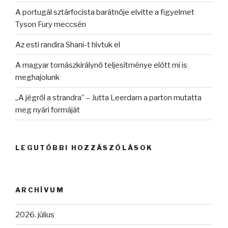
A portugál sztárfocista barátnője elvitte a figyelmet
Tyson Fury meccsén
Az esti randira Shani-t hívtuk el
A magyar tornászkirálynő teljesítménye előtt mi is
meghajolunk
„A jégről a strandra” – Jutta Leerdam a parton mutatta
meg nyári formáját
LEGUTÓBBI HOZZÁSZÓLÁSOK
ARCHÍVUM
2026. július