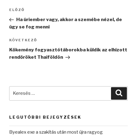
Bejegyzés
Korábbi
ELŐZŐ
navigáció
bejegyzés
Ha úriember vagy, akkor a szemébe nézel, de
úgy se fog menni
Következő
KÖVETKEZŐ
bejegyzés
Kőkemény fogyasztótáborokba küldik az elhízott
rendőröket Thaiföldön
Keresés
Keres
a
következő
kifejezésre:
LEGUTÓBBI BEJEGYZÉSEK
Byealex exe a szakítás után most újra ragyog