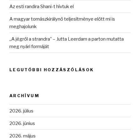
Az esti randira Shani-t hívtuk el
A magyar tornászkirálynő teljesítménye előtt mi is
meghajolunk
„A jégről a strandra” – Jutta Leerdam a parton mutatta
meg nyári formáját
LEGUTÓBBI HOZZÁSZÓLÁSOK
ARCHÍVUM
2026. július
2026. június
2026. május