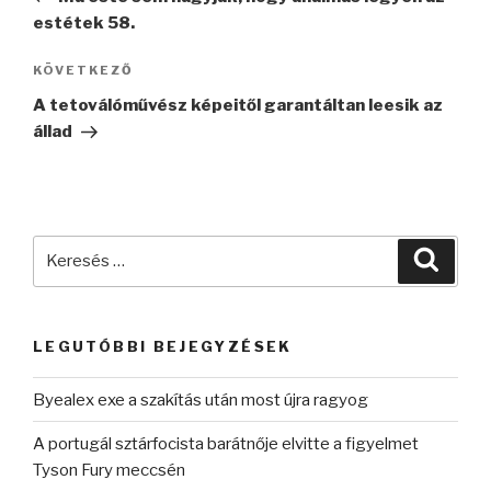
estétek 58.
Következő
KÖVETKEZŐ
bejegyzés
A tetoválóművész képeitől garantáltan leesik az
állad
Keresés
Keres
a
következő
kifejezésre:
LEGUTÓBBI BEJEGYZÉSEK
Byealex exe a szakítás után most újra ragyog
A portugál sztárfocista barátnője elvitte a figyelmet
Tyson Fury meccsén