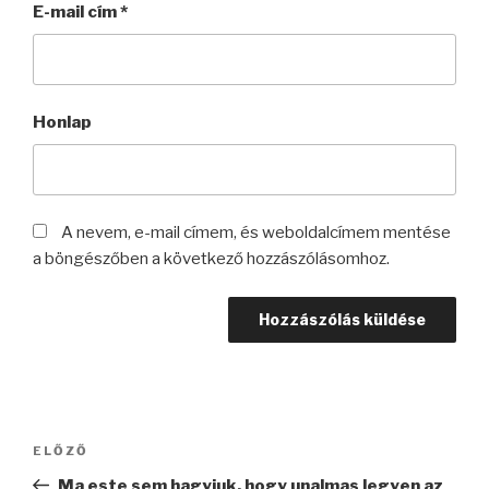
E-mail cím
*
Honlap
A nevem, e-mail címem, és weboldalcímem mentése
a böngészőben a következő hozzászólásomhoz.
Bejegyzés
Korábbi
ELŐZŐ
navigáció
bejegyzés
Ma este sem hagyjuk, hogy unalmas legyen az