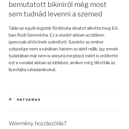
bemutatott bikiniről még most
sem tudnád levenni a szemed
Talán az egyik legjobb fürdőruha divatot alkotta meg 63-
ban Rudi Gernreicha. Ez a viselet abban az időben
igencsak úttörőnek számított. Szerinte az ember
szépsége nem a ruhában, hanem az alatt rejlik, így ennek
tudatában már nem is annyira meglepő miért is erőltette
ezt a vonalat abban az időkben, amikor még tiltották az
ilyesfajta ruhadarabokat.
CÍMKÉK
HATVANAS
Vélemény, hozzászólás?