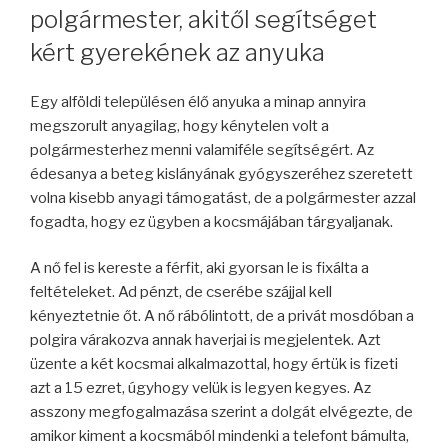
polgármester, akitől segítséget
kért gyerekének az anyuka
Egy alföldi településen élő anyuka a minap annyira
megszorult anyagilag, hogy kénytelen volt a
polgármesterhez menni valamiféle segítségért. Az
édesanya a beteg kislányának gyógyszeréhez szeretett
volna kisebb anyagi támogatást, de a polgármester azzal
fogadta, hogy ez ügyben a kocsmájában tárgyaljanak.
A nő fel is kereste a férfit, aki gyorsan le is fixálta a
feltételeket. Ad pénzt, de cserébe szájjal kell
kényeztetnie őt. A nő rábólintott, de a privát mosdóban a
polgira várakozva annak haverjai is megjelentek. Azt
üzente a két kocsmai alkalmazottal, hogy értük is fizeti
azt a 15 ezret, úgyhogy velük is legyen kegyes. Az
asszony megfogalmazása szerint a dolgát elvégezte, de
amikor kiment a kocsmából mindenki a telefont bámulta,