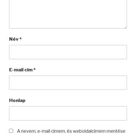
Név
*
E-mail cím
*
Honlap
A nevem, e-mail címem, és weboldalcímem mentése