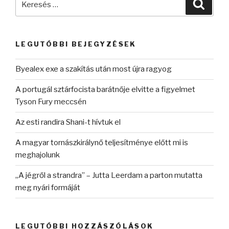
Keres
a
következő
kifejezésre:
LEGUTÓBBI BEJEGYZÉSEK
Byealex exe a szakítás után most újra ragyog
A portugál sztárfocista barátnője elvitte a figyelmet
Tyson Fury meccsén
Az esti randira Shani-t hívtuk el
A magyar tornászkirálynő teljesítménye előtt mi is
meghajolunk
„A jégről a strandra” – Jutta Leerdam a parton mutatta
meg nyári formáját
LEGUTÓBBI HOZZÁSZÓLÁSOK