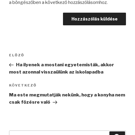
a böngészőben a következő hozzászólásomhoz.
Bejegyzés
Korábbi
ELŐZŐ
navigáció
bejegyzés
Ha ilyenek a mostani egyetemisták, akkor
most azonnal visszaülünk az iskolapadba
Következő
KÖVETKEZŐ
bejegyzés
Ma este megmutatják nekünk, hogy a konyha nem
csak főzésre való
Keresés