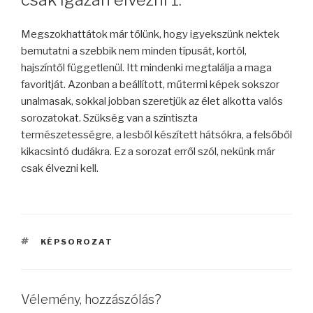
Megszokhattátok már tőlünk, hogy igyekszünk nektek
bemutatni a szebbik nem minden típusát, kortól,
hajszíntől függetlenül. Itt mindenki megtalálja a maga
favoritját. Azonban a beállított, műtermi képek sokszor
unalmasak, sokkal jobban szeretjük az élet alkotta valós
sorozatokat. Szükség van a színtiszta
természetességre, a lesből készített hátsókra, a felsőből
kikacsintó dudákra. Ez a sorozat erről szól, nekünk már
csak élvezni kell.
CÍMKÉK
KÉPSOROZAT
Vélemény, hozzászólás?