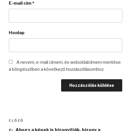
E-mail cím
*
Honlap
A nevem, e-mail címem, és weboldalcímem mentése
a böngészőben a következő hozzászólásomhoz.
Bejegyzés
Korábbi
ELŐZŐ
navigáció
bejegyzés
Ahogy a képek is bizonyítják, bizony a