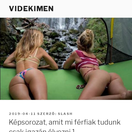
Tartalomhoz
VIDEKIMEN
BEKÜLDVE:
2019-04-11
SZERZŐ:
SLASH
Képsorozat, amit mi férfiak tudunk
csak igazán élvezni 1.