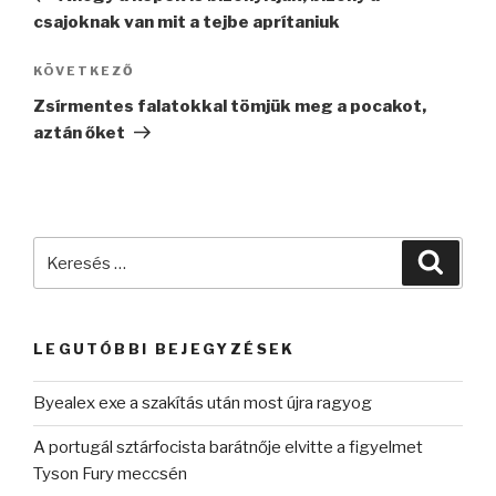
csajoknak van mit a tejbe aprítaniuk
Következő
KÖVETKEZŐ
bejegyzés
Zsírmentes falatokkal tömjük meg a pocakot,
aztán őket
Keresés
Keres
a
következő
kifejezésre:
LEGUTÓBBI BEJEGYZÉSEK
Byealex exe a szakítás után most újra ragyog
A portugál sztárfocista barátnője elvitte a figyelmet
Tyson Fury meccsén