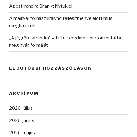
Az esti randira Shani-t hívtuk el
A magyar tornászkirálynő teljesítménye előtt mi is
meghajolunk
„A jégről a strandra” – Jutta Leerdam a parton mutatta
meg nyári formáját
LEGUTÓBBI HOZZÁSZÓLÁSOK
ARCHÍVUM
2026. július
2026. június
2026. május