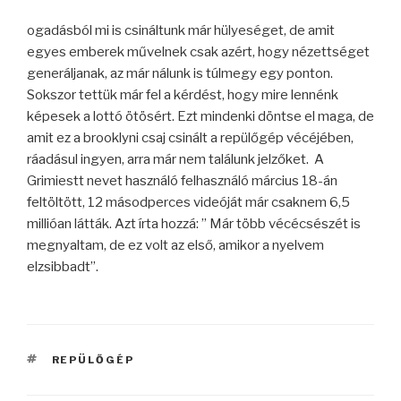
ogadásból mi is csináltunk már hülyeséget, de amit
egyes emberek művelnek csak azért, hogy nézettséget
generáljanak, az már nálunk is túlmegy egy ponton.
Sokszor tettük már fel a kérdést, hogy mire lennénk
képesek a lottó ötösért. Ezt mindenki döntse el maga, de
amit ez a brooklyni csaj csinált a repülőgép vécéjében,
ráadásul ingyen, arra már nem találunk jelzőket. A
Grimiestt nevet használó felhasználó március 18-án
feltöltött, 12 másodperces videóját már csaknem 6,5
millióan látták. Azt írta hozzá: ” Már több vécécsészét is
megnyaltam, de ez volt az első, amikor a nyelvem
elzsibbadt”.
CÍMKÉK
REPÜLŐGÉP