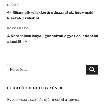
Bejegyzés
Korábbi
ELŐZŐ
navigáció
bejegyzés
Rihanna ikrei akkorára duzzadtak, hogy majd
kiestek a ruhából
Következő
KÖVETKEZŐ
bejegyzés
A Kardashian lányok gondoltak egyet és ledobták
a textilt
Keresés
Keres
a
következő
kifejezésre:
LEGUTÓBBI BEJEGYZÉSEK
Byealex exe a szakítás után most újra ragyog