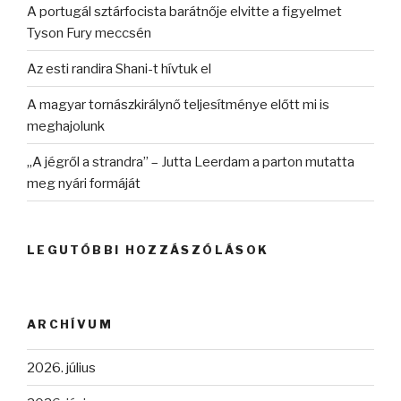
A portugál sztárfocista barátnője elvitte a figyelmet
Tyson Fury meccsén
Az esti randira Shani-t hívtuk el
A magyar tornászkirálynő teljesítménye előtt mi is
meghajolunk
„A jégről a strandra” – Jutta Leerdam a parton mutatta
meg nyári formáját
LEGUTÓBBI HOZZÁSZÓLÁSOK
ARCHÍVUM
2026. július