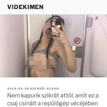
Tartalomhoz
VIDEKIMEN
BEKÜLDVE:
2019-03-26
SZERZŐ:
SLASH
Nem kapunk szikrát attól, amit ez a
csaj csinált a repülőgép vécéjében