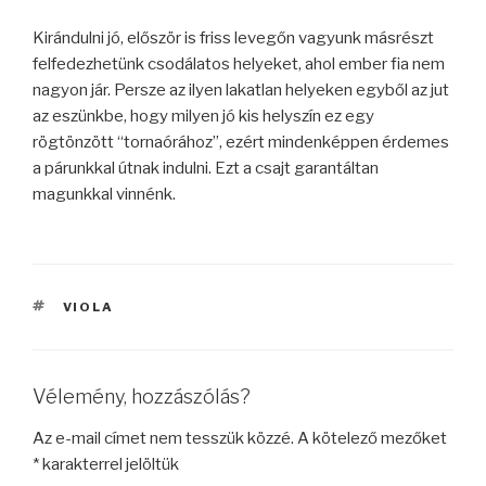
Kirándulni jó, először is friss levegőn vagyunk másrészt
felfedezhetünk csodálatos helyeket, ahol ember fia nem
nagyon jár. Persze az ilyen lakatlan helyeken egyből az jut
az eszünkbe, hogy milyen jó kis helyszín ez egy
rögtönzött “tornaórához”, ezért mindenképpen érdemes
a párunkkal útnak indulni. Ezt a csajt garantáltan
magunkkal vinnénk.
CÍMKÉK
VIOLA
Vélemény, hozzászólás?
Az e-mail címet nem tesszük közzé.
A kötelező mezőket
*
karakterrel jelöltük