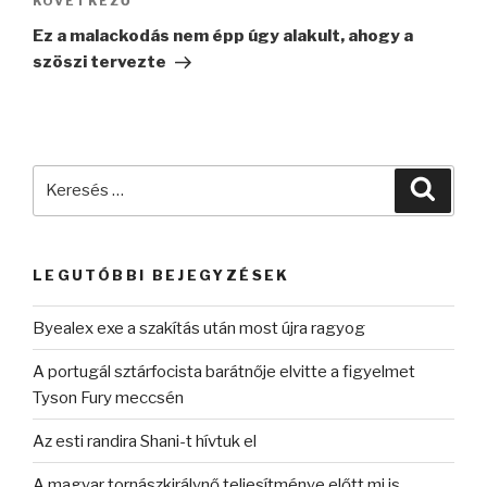
Következő
KÖVETKEZŐ
bejegyzés
Ez a malackodás nem épp úgy alakult, ahogy a
szöszi tervezte
Keresés
Keres
a
következő
kifejezésre:
LEGUTÓBBI BEJEGYZÉSEK
Byealex exe a szakítás után most újra ragyog
A portugál sztárfocista barátnője elvitte a figyelmet
Tyson Fury meccsén
Az esti randira Shani-t hívtuk el
A magyar tornászkirálynő teljesítménye előtt mi is