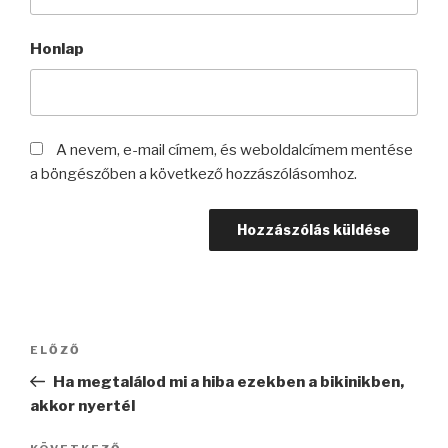
Honlap
A nevem, e-mail címem, és weboldalcímem mentése
a böngészőben a következő hozzászólásomhoz.
Bejegyzés
Korábbi
ELŐZŐ
navigáció
bejegyzés
Ha megtalálod mi a hiba ezekben a bikinikben,
akkor nyertél