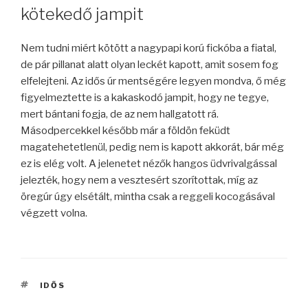
kötekedő jampit
Nem tudni miért kötött a nagypapi korú fickóba a fiatal,
de pár pillanat alatt olyan leckét kapott, amit sosem fog
elfelejteni. Az idős úr mentségére legyen mondva, ő még
figyelmeztette is a kakaskodó jampit, hogy ne tegye,
mert bántani fogja, de az nem hallgatott rá.
Másodpercekkel később már a földön feküdt
magatehetetlenül, pedig nem is kapott akkorát, bár még
ez is elég volt. A jelenetet nézők hangos üdvrivalgással
jelezték, hogy nem a vesztesért szorítottak, míg az
öregúr úgy elsétált, mintha csak a reggeli kocogásával
végzett volna.
CÍMKÉK
IDŐS