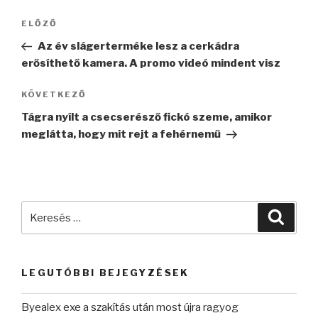
Bejegyzés
Korábbi
ELŐZŐ
navigáció
bejegyzés
Az év slágerterméke lesz a cerkádra
erősíthető kamera. A promo videó mindent visz
Következő
KÖVETKEZŐ
bejegyzés
Tágra nyílt a csecserésző fickó szeme, amikor
meglátta, hogy mit rejt a fehérnemű
Keresés
Keres
a
következő
kifejezésre:
LEGUTÓBBI BEJEGYZÉSEK
Byealex exe a szakítás után most újra ragyog