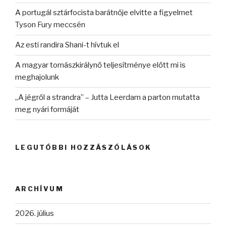
A portugál sztárfocista barátnője elvitte a figyelmet
Tyson Fury meccsén
Az esti randira Shani-t hívtuk el
A magyar tornászkirálynő teljesítménye előtt mi is
meghajolunk
„A jégről a strandra” – Jutta Leerdam a parton mutatta
meg nyári formáját
LEGUTÓBBI HOZZÁSZÓLÁSOK
ARCHÍVUM
2026. július