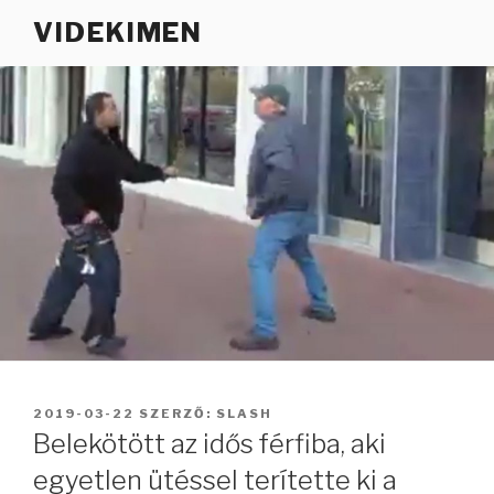
Tartalomhoz
VIDEKIMEN
BEKÜLDVE:
2019-03-22
SZERZŐ:
SLASH
Belekötött az idős férfiba, aki
egyetlen ütéssel terítette ki a