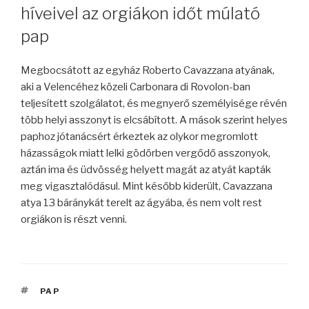
híveivel az orgiákon időt múlató
pap
Megbocsátott az egyház Roberto Cavazzana atyának,
aki a Velencéhez közeli Carbonara di Rovolon-ban
teljesített szolgálatot, és megnyerő személyisége révén
több helyi asszonyt is elcsábított. A mások szerint helyes
paphoz jótanácsért érkeztek az olykor megromlott
házasságok miatt lelki gödörben vergődő asszonyok,
aztán ima és üdvösség helyett magát az atyát kapták
meg vigasztalódásul. Mint később kiderült, Cavazzana
atya 13 báránykát terelt az ágyába, és nem volt rest
orgiákon is részt venni.
CÍMKÉK
PAP