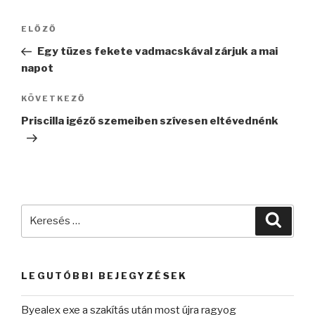
Bejegyzés
Korábbi
ELŐZŐ
navigáció
bejegyzés
Egy tüzes fekete vadmacskával zárjuk a mai
napot
Következő
KÖVETKEZŐ
bejegyzés
Priscilla igéző szemeiben szívesen eltévednénk
Keresés
Keres
a
következő
kifejezésre:
LEGUTÓBBI BEJEGYZÉSEK
Byealex exe a szakítás után most újra ragyog