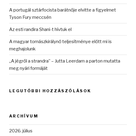
A portugál sztárfocista barátnője elvitte a figyelmet
Tyson Fury meccsén
Az esti randira Shani-t hívtuk el
A magyar tornászkirálynő teljesítménye előtt mi is
meghajolunk
„A jégről a strandra” – Jutta Leerdam a parton mutatta
meg nyári formáját
LEGUTÓBBI HOZZÁSZÓLÁSOK
ARCHÍVUM
2026. július