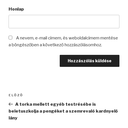
Honlap
A nevem, e-mail címem, és weboldalcímem mentése
a böngészőben a következő hozzászólásomhoz.
Bejegyzés
Korábbi
ELŐZŐ
navigáció
bejegyzés
A torka mellett egyéb testrésébe is
beletuszkolja a pengéket a szemrevaló kardnyelő
lány