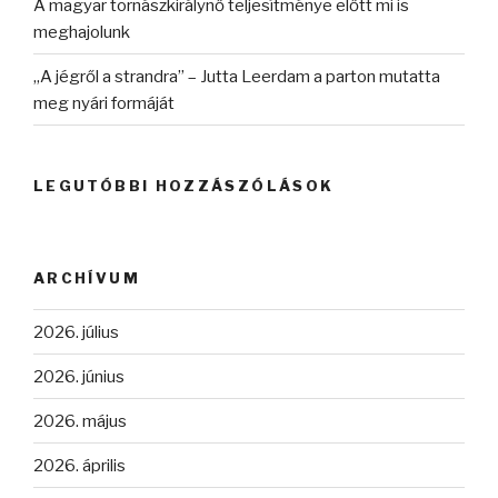
A magyar tornászkirálynő teljesítménye előtt mi is
meghajolunk
„A jégről a strandra” – Jutta Leerdam a parton mutatta
meg nyári formáját
LEGUTÓBBI HOZZÁSZÓLÁSOK
ARCHÍVUM
2026. július
2026. június
2026. május
2026. április