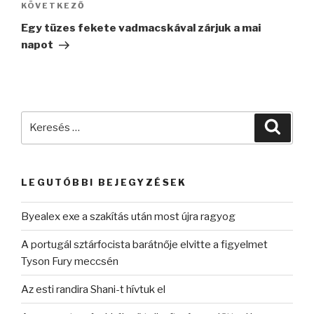
Következő
KÖVETKEZŐ
bejegyzés
Egy tüzes fekete vadmacskával zárjuk a mai
napot
Keresés
Keres
a
következő
kifejezésre:
LEGUTÓBBI BEJEGYZÉSEK
Byealex exe a szakítás után most újra ragyog
A portugál sztárfocista barátnője elvitte a figyelmet
Tyson Fury meccsén
Az esti randira Shani-t hívtuk el