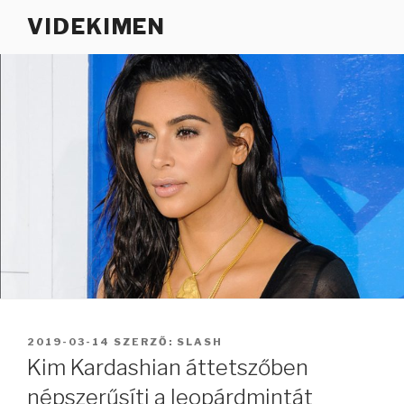
Tartalomhoz
VIDEKIMEN
BEKÜLDVE:
2019-03-14
SZERZŐ:
SLASH
Kim Kardashian áttetszőben
népszerűsíti a leopárdmintát