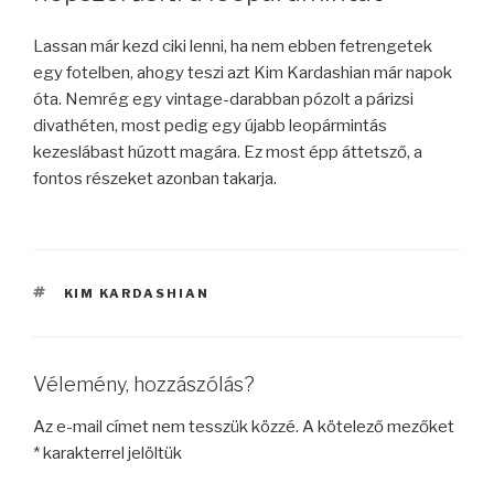
Lassan már kezd ciki lenni, ha nem ebben fetrengetek
egy fotelben, ahogy teszi azt Kim Kardashian már napok
óta. Nemrég egy vintage-darabban pózolt a párizsi
divathéten, most pedig egy újabb leopármintás
kezeslábast húzott magára. Ez most épp áttetsző, a
fontos részeket azonban takarja.
CÍMKÉK
KIM KARDASHIAN
Vélemény, hozzászólás?
Az e-mail címet nem tesszük közzé.
A kötelező mezőket
*
karakterrel jelöltük