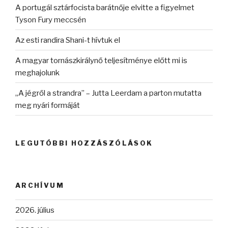
A portugál sztárfocista barátnője elvitte a figyelmet
Tyson Fury meccsén
Az esti randira Shani-t hívtuk el
A magyar tornászkirálynő teljesítménye előtt mi is
meghajolunk
„A jégről a strandra” – Jutta Leerdam a parton mutatta
meg nyári formáját
LEGUTÓBBI HOZZÁSZÓLÁSOK
ARCHÍVUM
2026. július