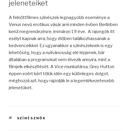
jeleneteiket
A felnőttfilmes színészek legnagyobb eseménye a
Venus nevű erotikus vásár ami minden évben Berlinben
kerül megrendezésre, immáron 19 éve. A rajongók itt
esélyt kapnak arra, hogy élőben találkozhassanak a
kedvenceikkel. Ez ugyanakkor a színészeknek is egy
lehetőség, hogy a nyilvánosság elé lépjenek, bár
általában a programokat nem élvezik annyira, mint a
filmjeik elkészítését. A Vice munkatársa, Grey Hutton
éppen ezért kért tőlük idén egy különleges dolgot,
méghozzá azt, hogy rajzolják le a legemlékezetesebb
jelenetüket.
CÍMKÉK
SZÍNÉSZNŐK