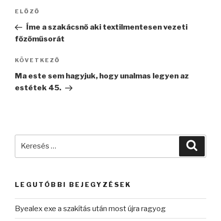
Bejegyzés
Korábbi
ELŐZŐ
navigáció
bejegyzés
Íme a szakácsnő aki textilmentesen vezeti
főzőműsorát
Következő
KÖVETKEZŐ
bejegyzés
Ma este sem hagyjuk, hogy unalmas legyen az
estétek 45.
Keresés
Keres
a
következő
kifejezésre:
LEGUTÓBBI BEJEGYZÉSEK
Byealex exe a szakítás után most újra ragyog