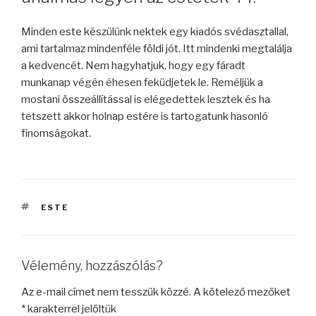
Minden este készülünk nektek egy kiadós svédasztallal,
ami tartalmaz mindenféle földi jót. Itt mindenki megtalálja
a kedvencét. Nem hagyhatjuk, hogy egy fáradt
munkanap végén éhesen feküdjetek le. Reméljük a
mostani összeállítással is elégedettek lesztek és ha
tetszett akkor holnap estére is tartogatunk hasonló
finomságokat.
CÍMKÉK
ESTE
Vélemény, hozzászólás?
Az e-mail címet nem tesszük közzé.
A kötelező mezőket
*
karakterrel jelöltük