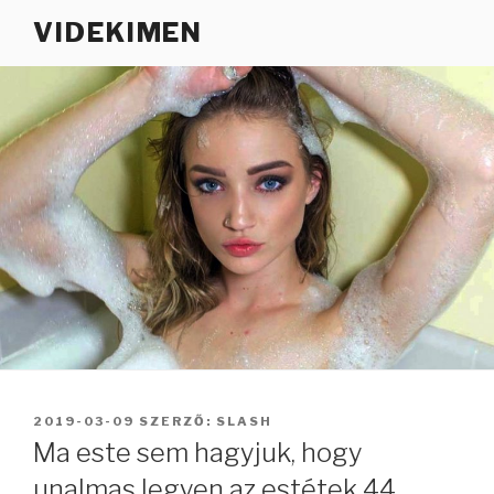
Tartalomhoz
VIDEKIMEN
BEKÜLDVE:
2019-03-09
SZERZŐ:
SLASH
Ma este sem hagyjuk, hogy
unalmas legyen az estétek 44.