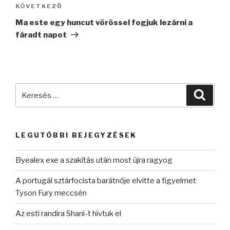
Következő
KÖVETKEZŐ
bejegyzés
Ma este egy huncut vörössel fogjuk lezárni a
fáradt napot
Keresés
Keres
a
következő
kifejezésre:
LEGUTÓBBI BEJEGYZÉSEK
Byealex exe a szakítás után most újra ragyog
A portugál sztárfocista barátnője elvitte a figyelmet
Tyson Fury meccsén
Az esti randira Shani-t hívtuk el