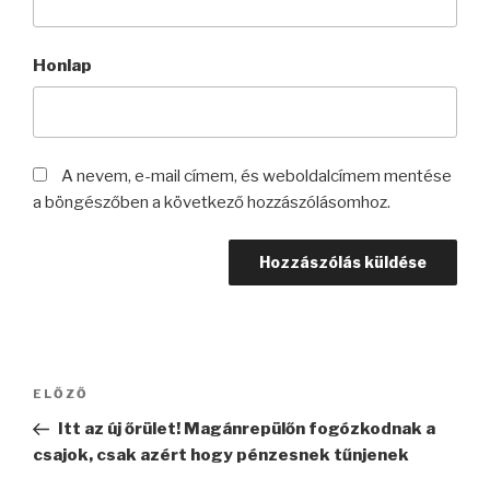
Honlap
A nevem, e-mail címem, és weboldalcímem mentése
a böngészőben a következő hozzászólásomhoz.
Bejegyzés
Korábbi
ELŐZŐ
navigáció
bejegyzés
Itt az új őrület! Magánrepülőn fogózkodnak a
csajok, csak azért hogy pénzesnek tűnjenek