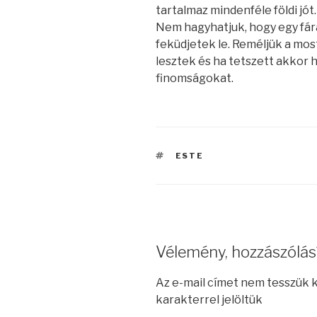
tartalmaz mindenféle földi jót
Nem hagyhatjuk, hogy egy f
feküdjetek le. Reméljük a most
lesztek és ha tetszett akkor 
finomságokat.
CÍMKÉK
ESTE
Vélemény, hozzászólás
Az e-mail címet nem tesszük 
karakterrel jelöltük