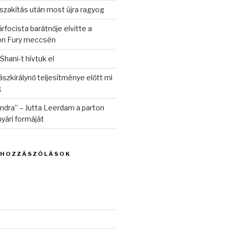
szakítás után most újra ragyog
rfocista barátnője elvitte a
on Fury meccsén
 Shani-t hívtuk el
szkirálynő teljesítménye előtt mi
k
randra” – Jutta Leerdam a parton
yári formáját
 HOZZÁSZÓLÁSOK