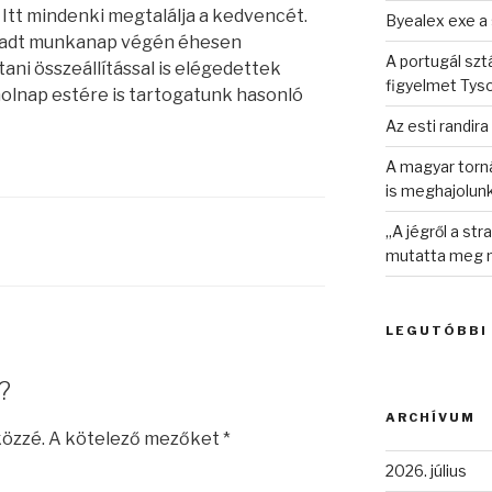
. Itt mindenki megtalálja a kedvencét.
Byealex exe a 
áradt munkanap végén éhesen
A portugál sztá
ani összeállítással is elégedettek
figyelmet Tys
holnap estére is tartogatunk hasonló
Az esti randira
A magyar torná
is meghajolun
„A jégről a st
mutatta meg n
LEGUTÓBBI
?
ARCHÍVUM
közzé.
A kötelező mezőket
*
2026. július