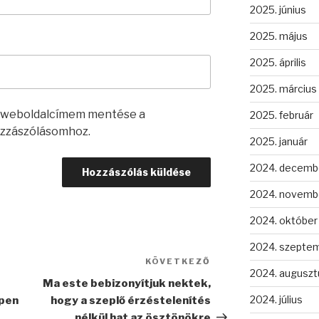
2025. június
2025. május
2025. április
2025. március
s weboldalcímem mentése a
2025. február
zzászólásomhoz.
2025. január
2024. decemb
2024. novemb
2024. október
2024. szepte
KÖVETKEZŐ
Következő
2024. auguszt
bejegyzés
Ma este bebizonyítjuk nektek,
2024. július
pen
hogy a szeplő érzéstelenítés
nélkül hat az ösztönökre