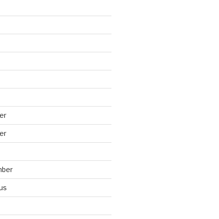
er
er
mber
us