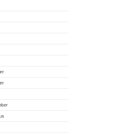
er
er
mber
us