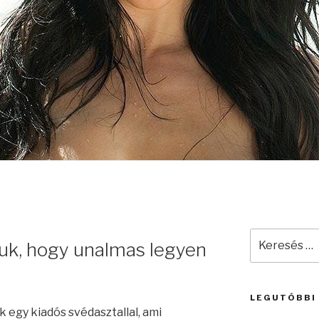
Keresés
uk, hogy unalmas legyen
a
következő
kifejezésre:
LEGUTÓBBI
egy kiadós svédasztallal, ami