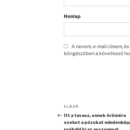
Honlap
A nevem, e-mail címem, é
böngészőben a következő ho
Bejegyzés
Korábbi
ELŐZŐ
navigáció
bejegyzés
Itt a tavasz, ennek örömére
ezeket a pózokat mindenkép
próbáld ki az asszonnyal