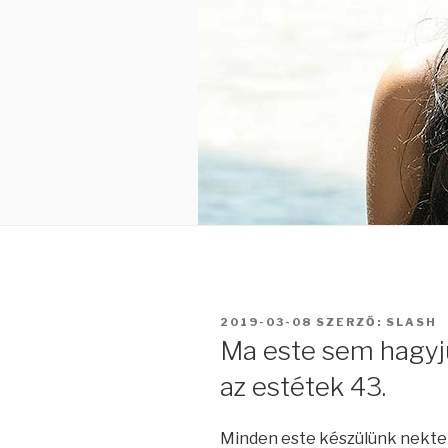
BEKÜLDVE:
2019-03-08
SZERZŐ:
SLASH
Ma este sem hagyj
az estétek 43.
Minden este készülünk nektek 