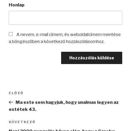
Honlap
A nevem, e-mail címem, és weboldalcímem mentése
a böngészőben a következő hozzászólásomhoz.
Bejegyzés
Korábbi
ELŐZŐ
navigáció
bejegyzés
Ma este sem hagyjuk, hogy unalmas legyen az
estétek 43.
Következő
KÖVETKEZŐ
bejegyzés