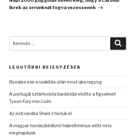
Napi 2000 guggolás bőven elég, hogy a Carolus
ikrek az orrunknál fogva vezessenek
Keresés
Keres
a
következő
kifejezésre:
LEGUTÓBBI BEJEGYZÉSEK
Byealex exe a szakítás után most újra ragyog
A portugál sztárfocista barátnője elvitte a figyelmet
Tyson Fury meccsén
Az esti randira Shani-t hívtuk el
A magyar tornászkirálynő teljesítménye előtt mi is
meghajolunk