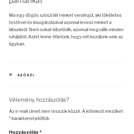
párnánkat
Ma egy dögös szöszi lát minket vendégül, aki tökéletes
testével és kisugárzásával azonnal levesz minket a
lábunkról. Nem sokat bíbelődik, azonnal megválik minden
ruhájától. Azért lenne ötletünk, hogy mit kezdjünk vele az
ágyban.
CÍMKÉK
SZÖSZI
Vélemény, hozzászólás?
Az e-mail címet nem tesszük közzé.
A kötelező mezőket
*
karakterrel jelöltük
Hozzászólás
*