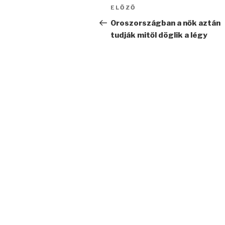
Bejegyzés
Korábbi
ELŐZŐ
navigáció
bejegyzés
Oroszországban a nők aztán
tudják mitől döglik a légy