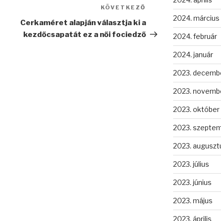
KÖVETKEZŐ
Következő
2024. március
bejegyzés
Cerkaméret alapján választja ki a
kezdőcsapatát ez a női fociedző
2024. február
2024. január
2023. decemb
2023. novemb
2023. október
2023. szepte
2023. auguszt
2023. július
2023. június
2023. május
2023. április