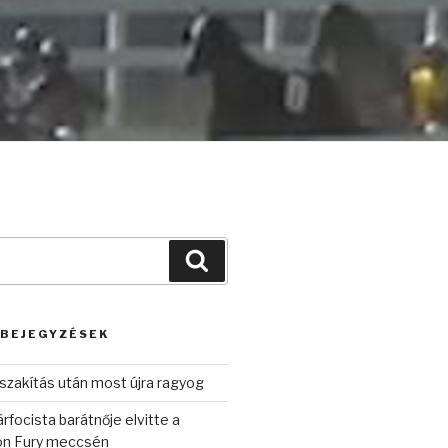
Keresés
 BEJEGYZÉSEK
szakítás után most újra ragyog
rfocista barátnője elvitte a
on Fury meccsén