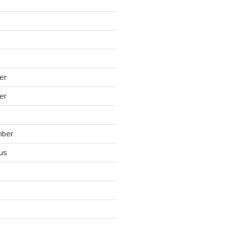
er
er
mber
us