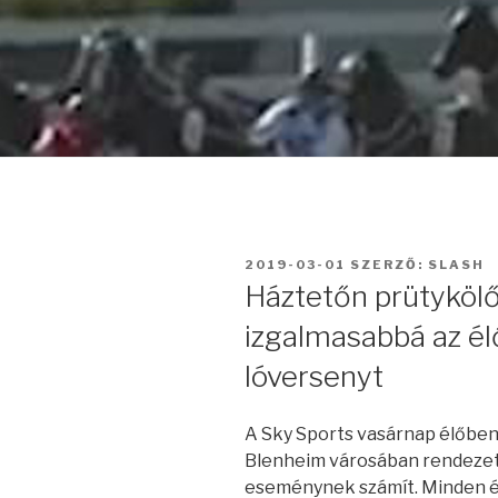
BEKÜLDVE:
2019-03-01
SZERZŐ:
SLASH
Háztetőn prütykölő 
izgalmasabbá az él
lóversenyt
A Sky Sports vasárnap élőben 
Blenheim városában rendezett
eseménynek számít. Minden év