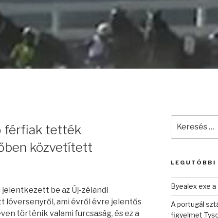
Keresés
férfiak tették
a
következő
őben közvetített
kifejezésre:
LEGUTÓBBI
Byealex exe a 
jelentkezett be az Új-zélandi
 lóversenyről, ami évről évre jelentős
A portugál sztá
en történik valami furcsaság, és ez a
figyelmet Tys