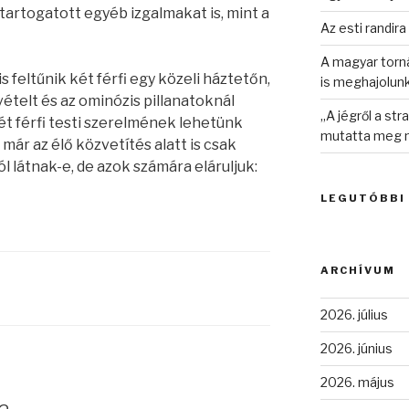
tartogatott egyéb izgalmakat is, mint a
Az esti randira
A magyar torná
feltűnik két férfi egy közeli háztetőn,
is meghajolun
ételt és az ominózis pillanatoknál
„A jégről a st
ét férfi testi szerelmének lehetünk
mutatta meg n
már az élő közvetítés alatt is csak
l látnak-e, de azok számára eláruljuk:
LEGUTÓBBI
ARCHÍVUM
2026. július
2026. június
2026. május