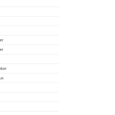
er
er
mber
us