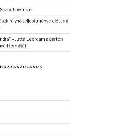
 Shani-t hívtuk el
szkirálynő teljesítménye előtt mi
k
randra” – Jutta Leerdam a parton
yári formáját
 HOZZÁSZÓLÁSOK