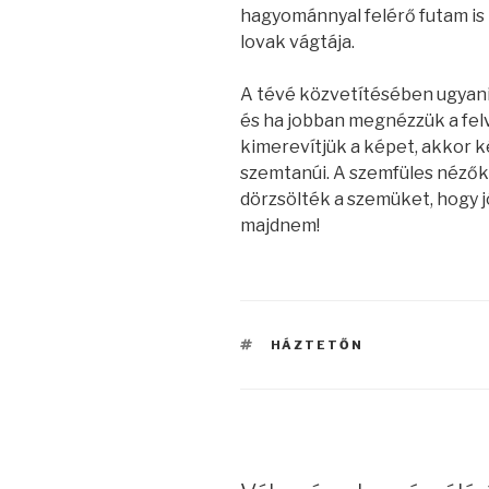
hagyománnyal felérő futam is 
lovak vágtája.
A tévé közvetítésében ugyanis 
és ha jobban megnézzük a felv
kimerevítjük a képet, akkor k
szemtanúi. A szemfüles nézők 
dörzsölték a szemüket, hogy jó
majdnem!
CÍMKÉK
HÁZTETŐN