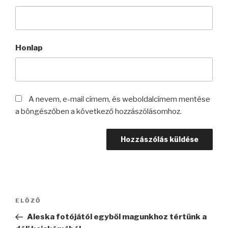
Honlap
A nevem, e-mail címem, és weboldalcímem mentése
a böngészőben a következő hozzászólásomhoz.
Bejegyzés
Korábbi
ELŐZŐ
navigáció
bejegyzés
Aleska fotójától egyből magunkhoz tértünk a