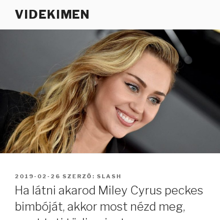
Tartalomhoz
VIDEKIMEN
BEKÜLDVE:
2019-02-26
SZERZŐ:
SLASH
Ha látni akarod Miley Cyrus peckes
bimbóját, akkor most nézd meg,