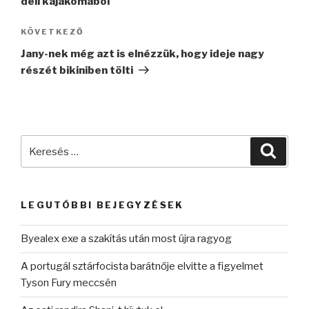
déli kajakómából
Következő
KÖVETKEZŐ
bejegyzés
Jany-nek még azt is elnézzük, hogy ideje nagy
részét bikiniben tölti
Keresés
Keres
a
következő
kifejezésre:
LEGUTÓBBI BEJEGYZÉSEK
Byealex exe a szakítás után most újra ragyog
A portugál sztárfocista barátnője elvitte a figyelmet
Tyson Fury meccsén