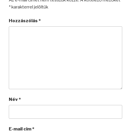
Az e-mail címet nem tesszük közzé.
A kötelező mezőket
*
karakterrel jelöltük
Hozzászólás
*
Név
*
E-mail cím
*