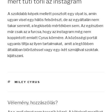
mert tuti törli az instagram
A szolidabb képek mellett posztolt egy olyat is, amin
ugyan visel egy hálós felsőrészt, de az egyáltalán nem
takar semmit, a legkisebb mértékben sem. Az egészben
már csak az a furcsa, hogy az instagram még nem
koppintott emiatt Cyrus körmére. A közösségi portál
ugyanis tiltja az ilyen tartalmakat, amit a legtöbben
általában blőrözéssel vagy egy-két szmájlival szoktak
kijátszani.
CÍMKÉK
MILEY CYRUS
Vélemény, hozzászólás?