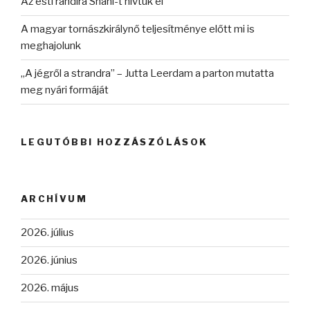
Az esti randira Shani-t hívtuk el
A magyar tornászkirálynő teljesítménye előtt mi is
meghajolunk
„A jégről a strandra” – Jutta Leerdam a parton mutatta
meg nyári formáját
LEGUTÓBBI HOZZÁSZÓLÁSOK
ARCHÍVUM
2026. július
2026. június
2026. május