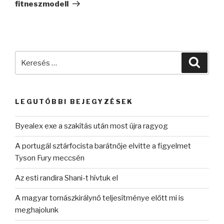
fitneszmodell
Keresés
Keres
a
következő
kifejezésre:
LEGUTÓBBI BEJEGYZÉSEK
Byealex exe a szakítás után most újra ragyog
A portugál sztárfocista barátnője elvitte a figyelmet
Tyson Fury meccsén
Az esti randira Shani-t hívtuk el
A magyar tornászkirálynő teljesítménye előtt mi is
meghajolunk