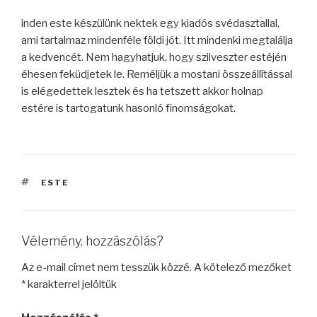
inden este készülünk nektek egy kiadós svédasztallal,
ami tartalmaz mindenféle földi jót. Itt mindenki megtalálja
a kedvencét. Nem hagyhatjuk, hogy szilveszter estéjén
éhesen feküdjetek le. Reméljük a mostani összeállítással
is elégedettek lesztek és ha tetszett akkor holnap
estére is tartogatunk hasonló finomságokat.
CÍMKÉK
ESTE
Vélemény, hozzászólás?
Az e-mail címet nem tesszük közzé.
A kötelező mezőket
*
karakterrel jelöltük