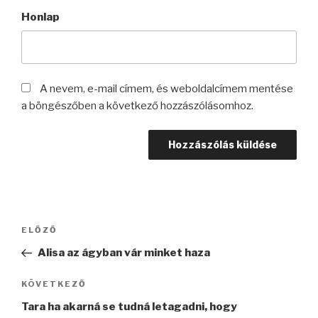
Honlap
A nevem, e-mail címem, és weboldalcímem mentése
a böngészőben a következő hozzászólásomhoz.
Bejegyzés
Korábbi
ELŐZŐ
navigáció
bejegyzés
Alisa az ágyban vár minket haza
Következő
KÖVETKEZŐ
bejegyzés
Tara ha akarná se tudná letagadni, hogy