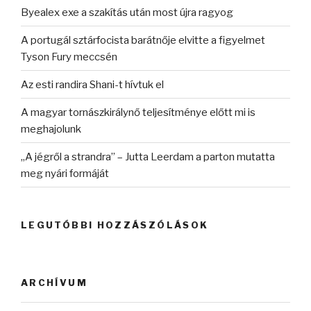
Byealex exe a szakítás után most újra ragyog
A portugál sztárfocista barátnője elvitte a figyelmet
Tyson Fury meccsén
Az esti randira Shani-t hívtuk el
A magyar tornászkirálynő teljesítménye előtt mi is
meghajolunk
„A jégről a strandra” – Jutta Leerdam a parton mutatta
meg nyári formáját
LEGUTÓBBI HOZZÁSZÓLÁSOK
ARCHÍVUM