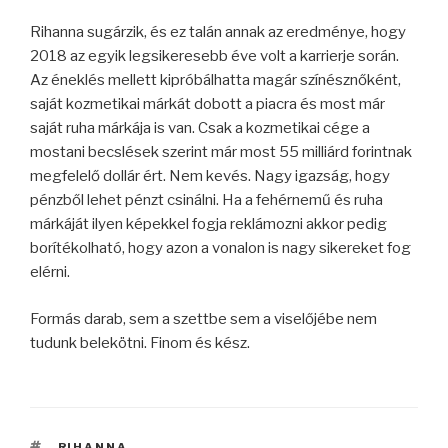
Rihanna sugárzik, és ez talán annak az eredménye, hogy
2018 az egyik legsikeresebb éve volt a karrierje során.
Az éneklés mellett kipróbálhatta magár színésznőként,
saját kozmetikai márkát dobott a piacra és most már
saját ruha márkája is van. Csak a kozmetikai cége a
mostani becslések szerint már most 55 milliárd forintnak
megfelelő dollár ért. Nem kevés. Nagy igazság, hogy
pénzből lehet pénzt csinálni. Ha a fehérnemű és ruha
márkáját ilyen képekkel fogja reklámozni akkor pedig
borítékolható, hogy azon a vonalon is nagy sikereket fog
elérni.
Formás darab, sem a szettbe sem a viselőjébe nem
tudunk belekötni. Finom és kész.
CÍMKÉK
RIHANNA