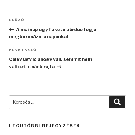
Bejegyzés
Korábbi
ELŐZŐ
navigáció
bejegyzés
A mai nap egy fekete párduc fogja
megkoronázni a napunkat
Következő
KÖVETKEZŐ
bejegyzés
Caley úgy jó ahogy van, semmit nem
változtatnánk rajta
Keresés
Keres
a
következő
kifejezésre:
LEGUTÓBBI BEJEGYZÉSEK