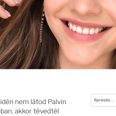
Keresés
 idén nem látod Palvin
a
következő
óban, akkor tévedtél
kifejezésre: