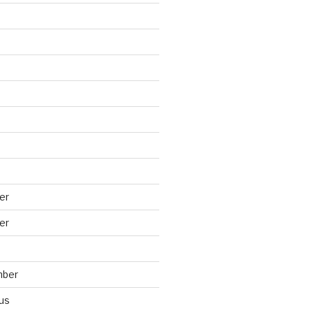
er
er
mber
us