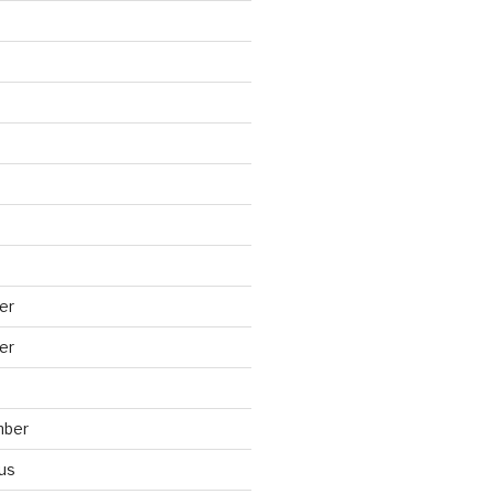
er
er
mber
us