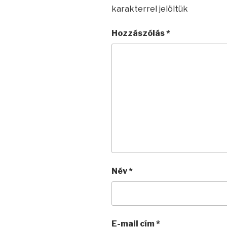
karakterrel jelöltük
Hozzászólás
*
Név
*
E-mail cím
*