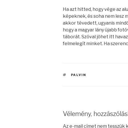
Ha azt hitted, hogy vége az al
képeknek, és soha nem lesz m
akkor tévedett, ugyanis mindö
hogy a magyar lány újabb fotó
táborát. Szóval jöhet itt hava
felmelegít minket. Ha szerenc
CÍMKÉK
PALVIN
Vélemény, hozzászólás
Az e-mail címet nem tesszük 