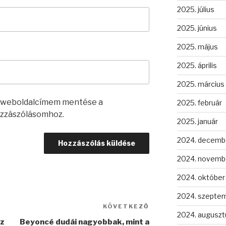
2025. július
2025. június
2025. május
2025. április
2025. március
s weboldalcímem mentése a
2025. február
zzászólásomhoz.
2025. január
2024. decemb
2024. novemb
2024. október
2024. szepte
KÖVETKEZŐ
Következő
2024. auguszt
bejegyzés
az
Beyoncé dudái nagyobbak, mint a