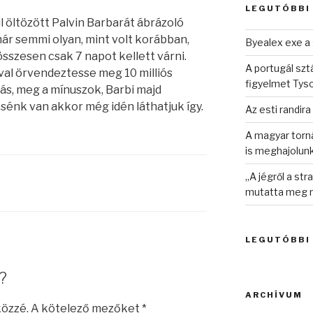
LEGUTÓBBI
ul öltözött Palvin Barbarát ábrázoló
ár semmi olyan, mint volt korábban,
Byealex exe a 
sszesen csak 7 napot kellett várni.
A portugál sztá
val örvendeztesse meg 10 milliós
figyelmet Tys
zás, meg a mínuszok, Barbi majd
sénk van akkor még idén láthatjuk így.
Az esti randira
A magyar torná
is meghajolun
„A jégről a st
mutatta meg n
LEGUTÓBBI
?
ARCHÍVUM
közzé.
A kötelező mezőket
*