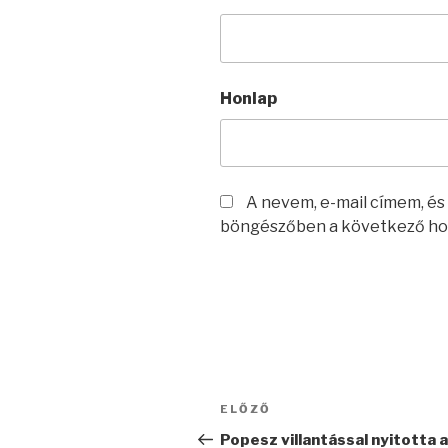
Honlap
A nevem, e-mail címem, é
böngészőben a következő ho
Bejegyzés
Korábbi
ELŐZŐ
navigáció
bejegyzés
Popesz villantással nyitotta 