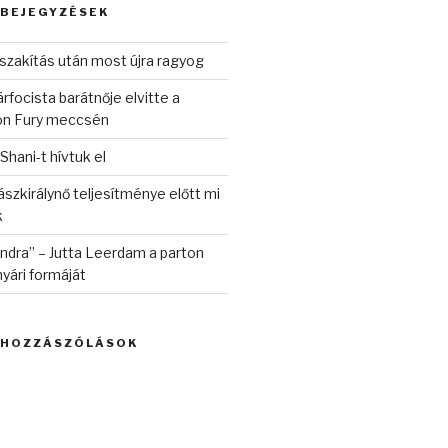
 BEJEGYZÉSEK
szakítás után most újra ragyog
rfocista barátnője elvitte a
on Fury meccsén
 Shani-t hívtuk el
szkirálynő teljesítménye előtt mi
k
randra” – Jutta Leerdam a parton
yári formáját
 HOZZÁSZÓLÁSOK