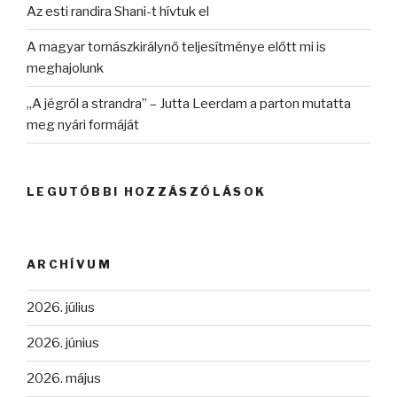
Az esti randira Shani-t hívtuk el
A magyar tornászkirálynő teljesítménye előtt mi is
meghajolunk
„A jégről a strandra” – Jutta Leerdam a parton mutatta
meg nyári formáját
LEGUTÓBBI HOZZÁSZÓLÁSOK
ARCHÍVUM
2026. július
2026. június
2026. május