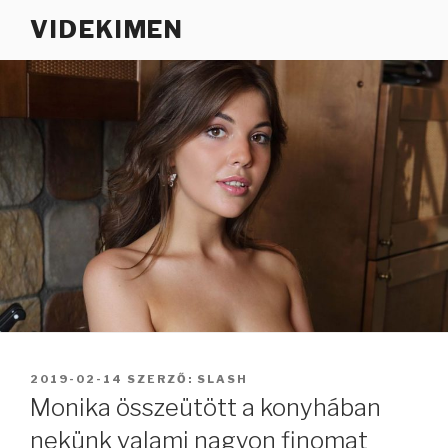
Tartalomhoz
VIDEKIMEN
BEKÜLDVE:
2019-02-14
SZERZŐ:
SLASH
Monika összeütött a konyhában
nekünk valami nagyon finomat