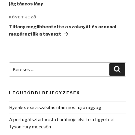
jégtáncos lány
Következő
KÖVETKEZŐ
bejegyzés
Tiffany meglibbentette a szoknyát és azonnal
megéreztük a tavaszt
Keresés
Keres
a
következő
kifejezésre:
LEGUTÓBBI BEJEGYZÉSEK
Byealex exe a szakítás után most újra ragyog
A portugál sztárfocista barátnője elvitte a figyelmet
Tyson Fury meccsén