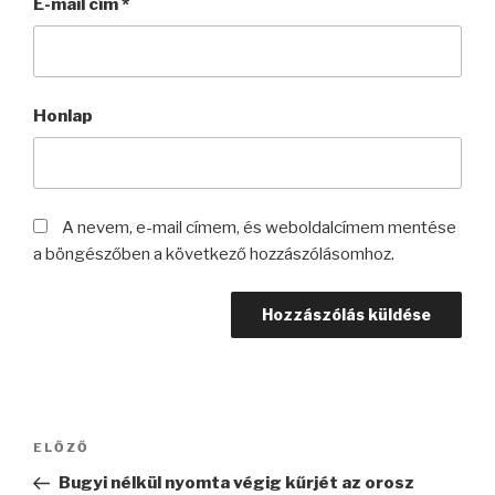
E-mail cím
*
Honlap
A nevem, e-mail címem, és weboldalcímem mentése
a böngészőben a következő hozzászólásomhoz.
Bejegyzés
Korábbi
ELŐZŐ
navigáció
bejegyzés
Bugyi nélkül nyomta végig kűrjét az orosz