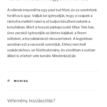
A nőknek imponál ha egy pasi tud főzni, és ez szerintünk
fordítva is igaz. Valljuk be igényeljük, hogy a csajunk a
rántotta mellett mást is el tudjon készíteni nekünk a
konyhában. Mert a hosszú párkapcsolat titka: Tele has,
üres zacskó! Igényeljük az ízletes kajákat, a finom
sülteket, a ínycsiklandozó desszerteket. A legjobban
azonban ezt a vacsorát szeretjük. Ehhez nem kell
szakácskönyv, se főzőtudomány, és a boltban a sorban
állást is el lehet vele kerülni. Mindenki jól jár.
CÍMKÉK
MONIKA
Vélemény, hozzászólás?