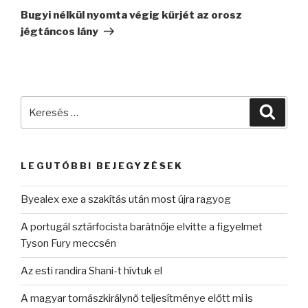
bejegyzés
Bugyi nélkül nyomta végig kűrjét az orosz
jégtáncos lány
Keresés
Keres
a
következő
kifejezésre:
LEGUTÓBBI BEJEGYZÉSEK
Byealex exe a szakítás után most újra ragyog
A portugál sztárfocista barátnője elvitte a figyelmet
Tyson Fury meccsén
Az esti randira Shani-t hívtuk el
A magyar tornászkirálynő teljesítménye előtt mi is