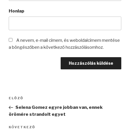
Honlap
A nevem, e-mail címem, és weboldalcímem mentése
a böngészőben a következő hozzászólásomhoz.
Bejegyzés
Korábbi
ELŐZŐ
navigáció
bejegyzés
Selena Gomez egyre jobban van, ennek
örömére strandolt egyet
Következő
KÖVETKEZŐ