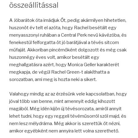
összeállítással
A Jóbarátok óta imádjuk Őt, pedig akármilyen hihetetlen,
huszonöt év telt el azóta, hogy Rachel besétált egy
menyasszonyi ruhában a Central Perk nevű kávézóba, és
fenekestül felforgatta öt jó barátjával a tévés sitcom
műfaját. Akkoriban pincérnőként dolgozott és még csak
huszonnégy éves volt, amikor besétált egy
meghallgatásra azért, hogy Monica Geller karakterét
megkapja, de végül Rachel Green-t alakíthatta a
sorozatban, ami meg is hozta neki a sikert.
Valahogy mindig az az érzésünk vele kapcsolatban, hogy
jóval több van benne, mint amennyit eddig kihozott
magából. Még idén kijön új tévésorozata, amiről annyit
lehet tudni, hogy egy reggeli tévéműsorról szól majd, és
nem lesz mélydráma. Még akkor is szerettük őt nézni,
amikor egyébként nem annyira lett volna szerethető.