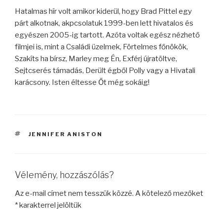
Hatalmas hír volt amikor kiderül, hogy Brad Pittel egy
párt alkotnak, akpcsolatuk 1999-ben lett hivatalos és
egyészen 2005-ig tartott. Azóta voltak egész nézhető
filmjei is, mint a Családi üzelmek, Förtelmes főnökök,
Szakíts ha bírsz, Marley meg Én, Exférj újratöltve,
Sejtcserés támadás, Derült égből Polly vagy a Hivatali
karácsony. Isten éltesse Őt még sokáig!
CÍMKÉK
JENNIFER ANISTON
Vélemény, hozzászólás?
Az e-mail címet nem tesszük közzé.
A kötelező mezőket
*
karakterrel jelöltük