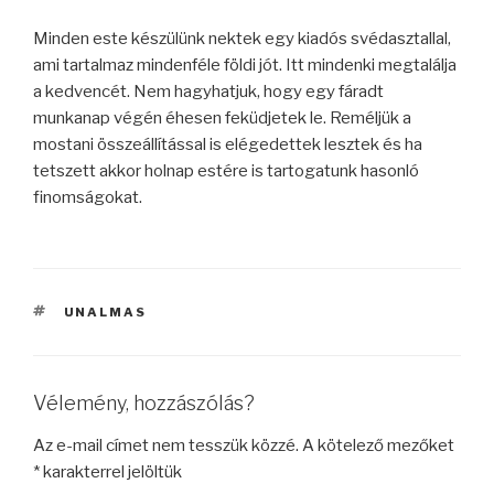
Minden este készülünk nektek egy kiadós svédasztallal,
ami tartalmaz mindenféle földi jót. Itt mindenki megtalálja
a kedvencét. Nem hagyhatjuk, hogy egy fáradt
munkanap végén éhesen feküdjetek le. Reméljük a
mostani összeállítással is elégedettek lesztek és ha
tetszett akkor holnap estére is tartogatunk hasonló
finomságokat.
CÍMKÉK
UNALMAS
Vélemény, hozzászólás?
Az e-mail címet nem tesszük közzé.
A kötelező mezőket
*
karakterrel jelöltük