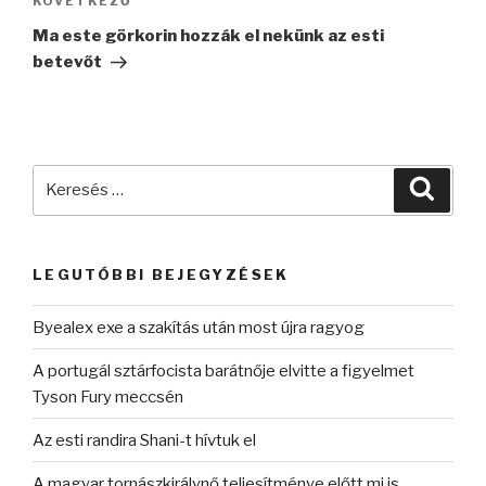
Következő
KÖVETKEZŐ
bejegyzés
Ma este görkorin hozzák el nekünk az esti
betevőt
Keresés
Keres
a
következő
kifejezésre:
LEGUTÓBBI BEJEGYZÉSEK
Byealex exe a szakítás után most újra ragyog
A portugál sztárfocista barátnője elvitte a figyelmet
Tyson Fury meccsén
Az esti randira Shani-t hívtuk el
A magyar tornászkirálynő teljesítménye előtt mi is