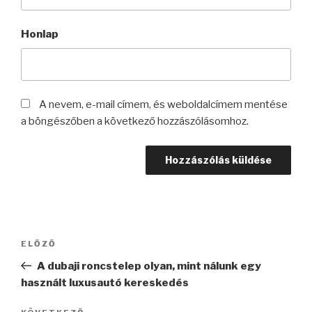
Honlap
A nevem, e-mail címem, és weboldalcímem mentése
a böngészőben a következő hozzászólásomhoz.
Bejegyzés
Korábbi
ELŐZŐ
navigáció
bejegyzés
A dubaji roncstelep olyan, mint nálunk egy
használt luxusautó kereskedés