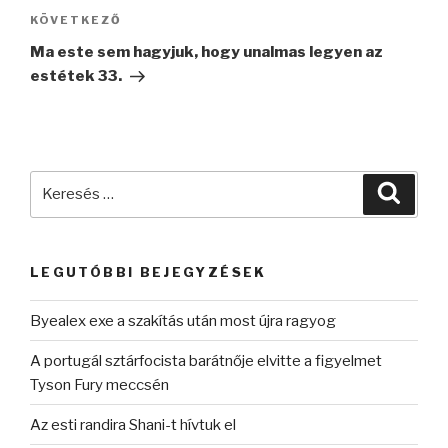
Következő
KÖVETKEZŐ
bejegyzés
Ma este sem hagyjuk, hogy unalmas legyen az
estétek 33.
Keresés
Keres
a
következő
kifejezésre:
LEGUTÓBBI BEJEGYZÉSEK
Byealex exe a szakítás után most újra ragyog
A portugál sztárfocista barátnője elvitte a figyelmet
Tyson Fury meccsén
Az esti randira Shani-t hívtuk el