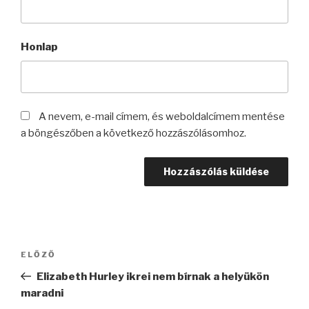
Honlap
A nevem, e-mail címem, és weboldalcímem mentése
a böngészőben a következő hozzászólásomhoz.
Bejegyzés
Korábbi
ELŐZŐ
navigáció
bejegyzés
Elizabeth Hurley ikrei nem bírnak a helyükön
maradni