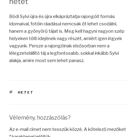
hetet
Bódi Sylvi újra és újra elkápráztatja rajongóit formás
idomaival, fotóin ráadásul nemcsak őt lehet csodálni,
hanem a gyönyörű tájat is. Meg kell hagyni nagyon szép
helyeken tölti idejének nagy részét, amiért igen irigyek
vagyunk. Persze a rajongóinak elsősorban nem a
lélegzetelállító táj a legfontosabb, sokkal inkább Sylvi
alakja, amire most sem lehet panasz.
CÍMKÉK
HETET
Vélemény, hozzászólás?
Az e-mail címet nem tesszük közzé.
A kötelező mezőket
*
karakterrel jelöltük