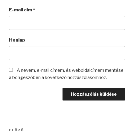
E-mail cím
*
Honlap
A nevem, e-mail címem, és weboldalcímem mentése
a böngészőben a következő hozzászólásomhoz.
Bejegyzés
Korábbi
ELŐZŐ