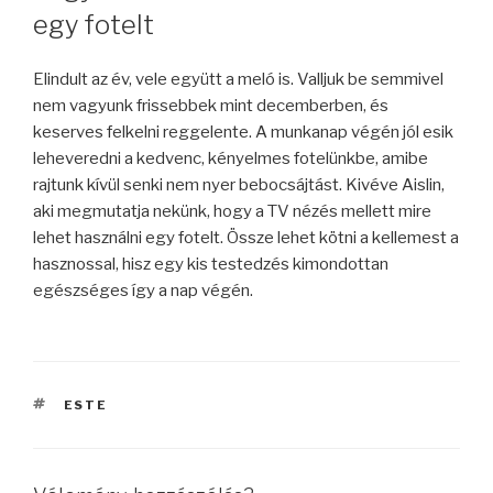
egy fotelt
Elindult az év, vele együtt a meló is. Valljuk be semmivel
nem vagyunk frissebbek mint decemberben, és
keserves felkelni reggelente. A munkanap végén jól esik
leheveredni a kedvenc, kényelmes fotelünkbe, amibe
rajtunk kívül senki nem nyer bebocsájtást. Kivéve Aislin,
aki megmutatja nekünk, hogy a TV nézés mellett mire
lehet használni egy fotelt. Össze lehet kötni a kellemest a
hasznossal, hisz egy kis testedzés kimondottan
egészséges így a nap végén.
CÍMKÉK
ESTE