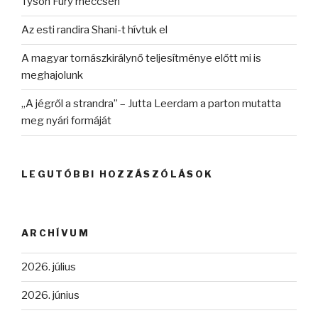
Tyson Fury meccsén
Az esti randira Shani-t hívtuk el
A magyar tornászkirálynő teljesítménye előtt mi is
meghajolunk
„A jégről a strandra” – Jutta Leerdam a parton mutatta
meg nyári formáját
LEGUTÓBBI HOZZÁSZÓLÁSOK
ARCHÍVUM
2026. július
2026. június