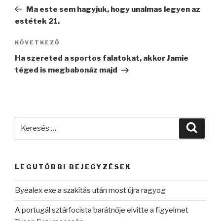
navigáció
bejegyzés
Ma este sem hagyjuk, hogy unalmas legyen az
estétek 21.
Következő
KÖVETKEZŐ
bejegyzés
Ha szereted a sportos falatokat, akkor Jamie
téged is megbabonáz majd
Keresés
Keres
a
következő
kifejezésre:
LEGUTÓBBI BEJEGYZÉSEK
Byealex exe a szakítás után most újra ragyog
A portugál sztárfocista barátnője elvitte a figyelmet