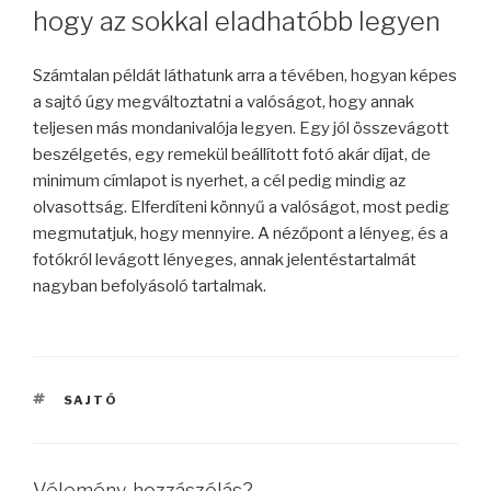
hogy az sokkal eladhatóbb legyen
Számtalan példát láthatunk arra a tévében, hogyan képes
a sajtó úgy megváltoztatni a valóságot, hogy annak
teljesen más mondanivalója legyen. Egy jól összevágott
beszélgetés, egy remekül beállított fotó akár díjat, de
minimum címlapot is nyerhet, a cél pedig mindig az
olvasottság. Elferdíteni könnyű a valóságot, most pedig
megmutatjuk, hogy mennyire. A nézőpont a lényeg, és a
fotókról levágott lényeges, annak jelentéstartalmát
nagyban befolyásoló tartalmak.
CÍMKÉK
SAJTÓ
Vélemény, hozzászólás?