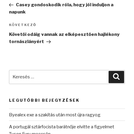
navigáció
bejegyzés
Casey gondoskodik róla, hogy jól induljon a
napunk
Következő
KÖVETKEZŐ
bejegyzés
Követői odáig vannak az elképesztően hajlékony
tornászlányért
Keresés
Keres
a
következő
kifejezésre:
LEGUTÓBBI BEJEGYZÉSEK
Byealex exe a szakítás után most újra ragyog
A portugál sztárfocista barátnője elvitte a figyelmet
Tyson Fury meccsén