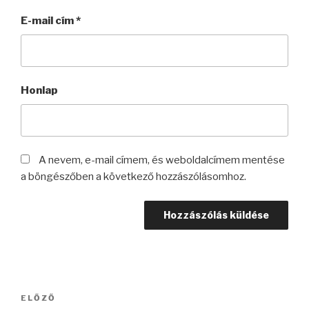
E-mail cím
*
Honlap
A nevem, e-mail címem, és weboldalcímem mentése
a böngészőben a következő hozzászólásomhoz.
Bejegyzés
Korábbi
ELŐZŐ