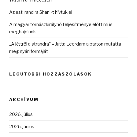
Az esti randira Shani-t hívtuk el
A magyar tornászkirálynő teljesítménye előtt mi is
meghajolunk
„A jégről a strandra” – Jutta Leerdam a parton mutatta
meg nyári formáját
LEGUTÓBBI HOZZÁSZÓLÁSOK
ARCHÍVUM
2026. július
2026. június