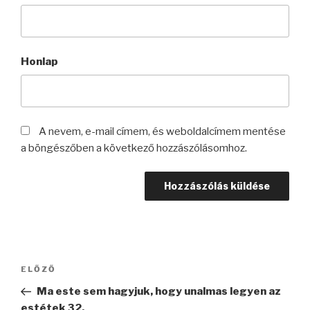
Honlap
A nevem, e-mail címem, és weboldalcímem mentése
a böngészőben a következő hozzászólásomhoz.
Bejegyzés
Korábbi
ELŐZŐ
navigáció
bejegyzés
Ma este sem hagyjuk, hogy unalmas legyen az
estétek 32.