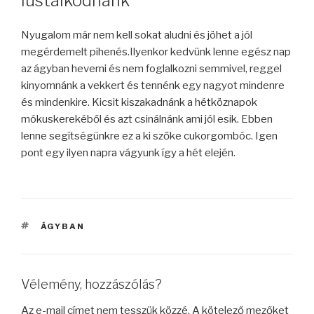
lustálkodnánk
Nyugalom már nem kell sokat aludni és jöhet a jól
megérdemelt pihenés.Ilyenkor kedvünk lenne egész nap
az ágyban heverni és nem foglalkozni semmivel, reggel
kinyomnánk a vekkert és tennénk egy nagyot mindenre
és mindenkire. Kicsit kiszakadnánk a hétköznapok
mókuskerekéből és azt csinálnánk ami jól esik. Ebben
lenne segítségünkre ez a ki szőke cukorgombóc. Igen
pont egy ilyen napra vágyunk így a hét elején.
CÍMKÉK
ÁGYBAN
Vélemény, hozzászólás?
Az e-mail címet nem tesszük közzé.
A kötelező mezőket