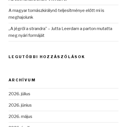
A magyar tornászkirálynő teljesítménye előtt mi is
meghajolunk
„A jégről a strandra” – Jutta Leerdam a parton mutatta
meg nyári formáját
LEGUTÓBBI HOZZÁSZÓLÁSOK
ARCHÍVUM
2026. július
2026. június
2026. május