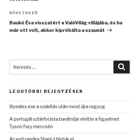
Következő
KÖVETKEZŐ
bejegyzés
Baukó Éva visszatért a ValóVilág villájába, és ha
már ott volt, akkor kipróbálta a szaunát
Keresés
Keres
a
következő
kifejezésre:
LEGUTÓBBI BEJEGYZÉSEK
Byealex exe a szakítás után most újra ragyog
A portugál sztárfocista barátnője elvitte a figyelmet
Tyson Fury meccsén
Az esti randira Shani-t hívtuk el