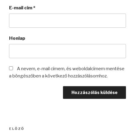
E-mail cím
*
Honlap
A nevem, e-mail címem, és weboldalcímem mentése
a böngészőben a következő hozzászólásomhoz.
Bejegyzés
Korábbi
ELŐZŐ
navigáció