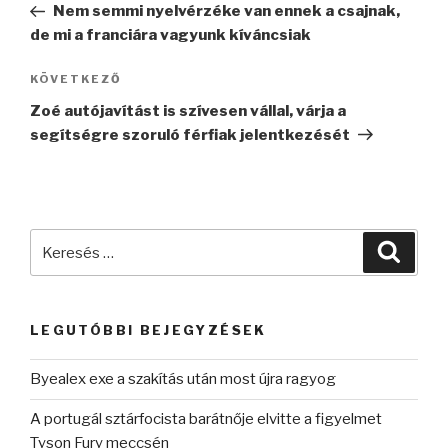
bejegyzés
Nem semmi nyelvérzéke van ennek a csajnak,
de mi a franciára vagyunk kíváncsiak
Következő
KÖVETKEZŐ
bejegyzés
Zoé autójavítást is szívesen vállal, várja a
segítségre szoruló férfiak jelentkezését
Keresés
Keres
a
következő
kifejezésre:
LEGUTÓBBI BEJEGYZÉSEK
Byealex exe a szakítás után most újra ragyog
A portugál sztárfocista barátnője elvitte a figyelmet
Tyson Fury meccsén