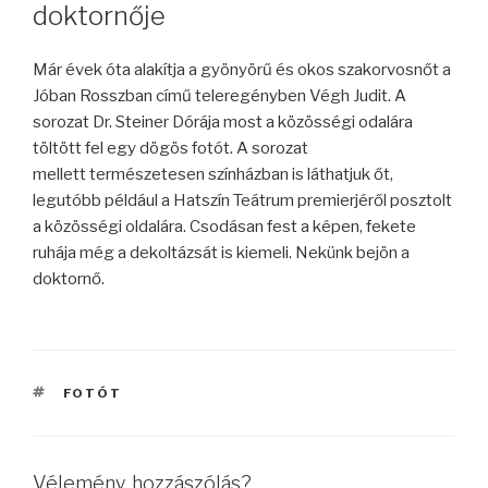
doktornője
Már évek óta alakítja a gyönyörű és okos szakorvosnőt a
Jóban Rosszban című teleregényben Végh Judit. A
sorozat Dr. Steiner Dórája most a közösségi odalára
töltött fel egy dögös fotót. A sorozat
mellett természetesen színházban is láthatjuk őt,
legutóbb például a Hatszín Teátrum premierjéről posztolt
a közösségi oldalára. Csodásan fest a képen, fekete
ruhája még a dekoltázsát is kiemeli. Nekünk bejön a
doktornő.
CÍMKÉK
FOTÓT
Vélemény, hozzászólás?