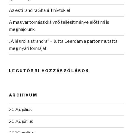
Az esti randira Shani-t hívtuk el
A magyar tornászkirálynő teljesítménye előtt mi is
meghajolunk
„A jégről a strandra” – Jutta Leerdam a parton mutatta
meg nyári formáját
LEGUTÓBBI HOZZÁSZÓLÁSOK
ARCHÍVUM
2026. július
2026. június