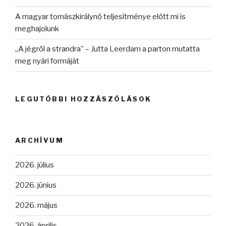
A magyar tornászkirálynő teljesítménye előtt mi is
meghajolunk
„A jégről a strandra” – Jutta Leerdam a parton mutatta
meg nyári formáját
LEGUTÓBBI HOZZÁSZÓLÁSOK
ARCHÍVUM
2026. július
2026. június
2026. május
2026. április