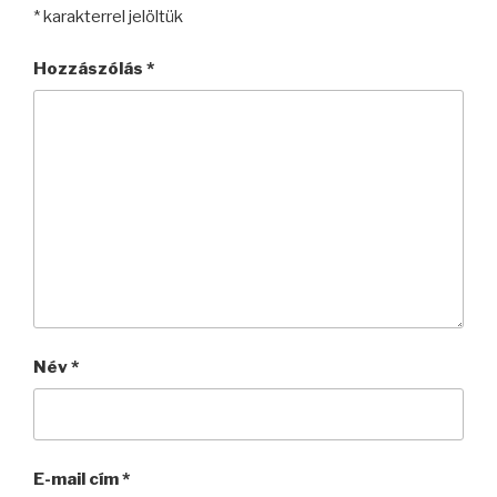
*
karakterrel jelöltük
Hozzászólás
*
Név
*
E-mail cím
*