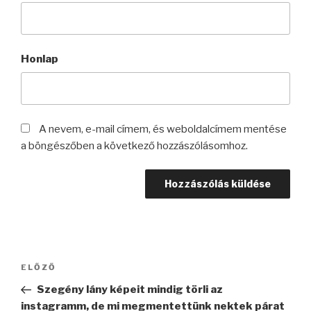
Honlap
A nevem, e-mail címem, és weboldalcímem mentése
a böngészőben a következő hozzászólásomhoz.
Bejegyzés
Korábbi
ELŐZŐ
navigáció
bejegyzés
Szegény lány képeit mindig törli az
instagramm, de mi megmentettünk nektek párat