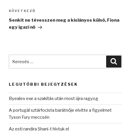
Következő
KÖVETKEZŐ
bejegyzés
Senkit ne tévesszen meg a kislányos külső, Fiona
egy igazi nő
Keresés
Keres
a
következő
kifejezésre:
LEGUTÓBBI BEJEGYZÉSEK
Byealex exe a szakítás után most újra ragyog
A portugál sztárfocista barátnője elvitte a figyelmet
Tyson Fury meccsén
Az esti randira Shani-t hívtuk el