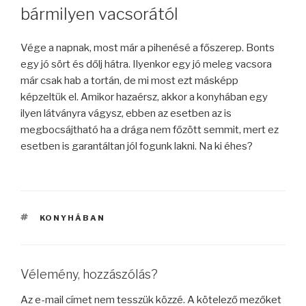
bármilyen vacsorától
Vége a napnak, most már a pihenésé a főszerep. Bonts
egy jó sört és dőlj hátra. Ilyenkor egy jó meleg vacsora
már csak hab a tortán, de mi most ezt másképp
képzeltük el. Amikor hazaérsz, akkor a konyhában egy
ilyen látványra vágysz, ebben az esetben az is
megbocsájtható ha a drága nem főzött semmit, mert ez
esetben is garantáltan jól fogunk lakni. Na ki éhes?
CÍMKÉK
KONYHÁBAN
Vélemény, hozzászólás?
Az e-mail címet nem tesszük közzé.
A kötelező mezőket